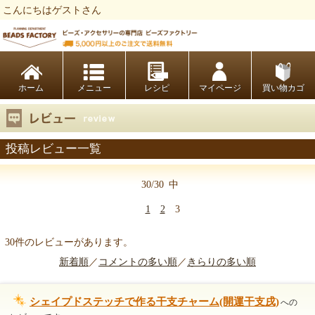
こんにちはゲストさん
ビーズファクトリー ビーズ・パーツ・金具など・アクセサリーの専門店
ホーム
レシピ
マイページ
買い物カゴ
投稿レビュー一覧
30/30
中
1
2
3
30件のレビューがあります。
新着順
／
コメントの多い順
／
きらりの多い順
シェイプドステッチで作る干支チャーム(開運干支戌)
への