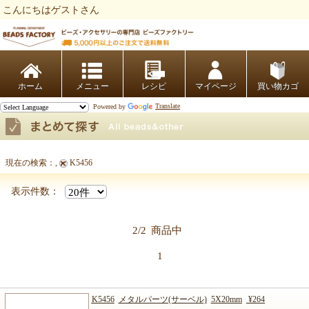
こんにちはゲストさん
ビーズファクトリー ビーズ・パーツ・金具など・アクセサリーの専門店
ホーム
レシピ
マイページ
買い物カゴ
Powered by
Translate
現在の検索：
,
K5456
まとめて探す
表示件数：
2/2
商品中
1
K5456
メタルパーツ(サーベル)
5X20mm
¥264