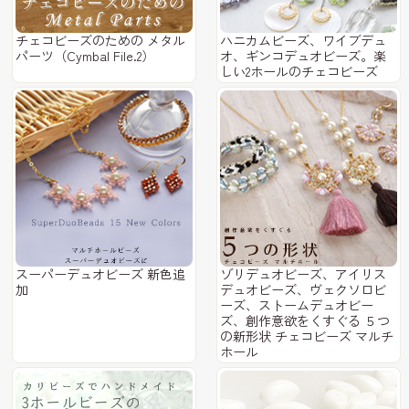
チェコビーズのための メタル
ハニカムビーズ、ワイブデュ
パーツ（Cymbal File.2）
オ、ギンコデュオビーズ。楽
しい2ホールのチェコビーズ
スーパーデュオビーズ 新色追
ゾリデュオビーズ、アイリス
加
デュオビーズ、ヴェクソロビ
ーズ、ストームデュオビー
ズ、創作意欲をくすぐる ５つ
の新形状 チェコビーズ マルチ
ホール