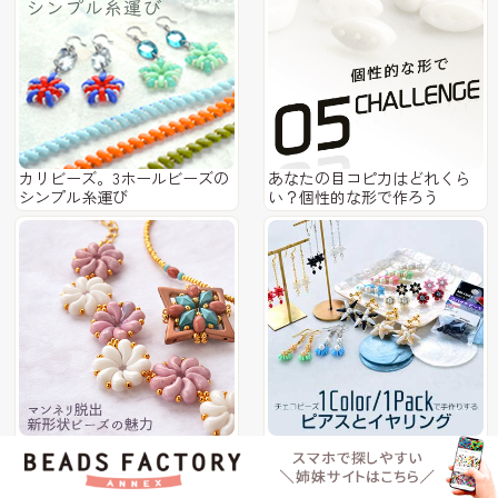
カリビーズ。3ホールビーズの
あなたの目コピ力はどれくら
シンプル糸運び
い？個性的な形で作ろう
マンネリ脱出。新形状ビーズ
1色1パックで作るピアスとイ
の魅力「Zoliduo」
ヤリング
「AVAbead」