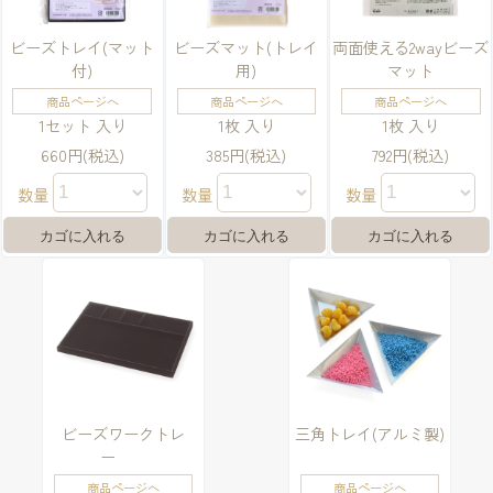
ビーズトレイ(マット
ビーズマット(トレイ
両面使える2wayビーズ
付)
用)
マット
商品ページへ
商品ページへ
商品ページへ
1セット 入り
1枚 入り
1枚 入り
660円(税込)
385円(税込)
792円(税込)
数量
数量
数量
ビーズワークトレ
三角トレイ(アルミ製)
ー
商品ページへ
商品ページへ