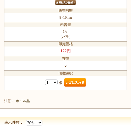
8×10mm
1ケ
（バラ）
122円
○
個
注意）
ホイル品
表示件数：