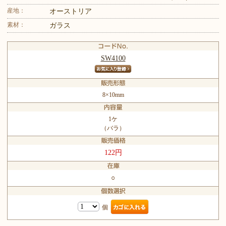
産地：
オーストリア
素材：
ガラス
SW4100
8×10mm
1ケ
（バラ）
122円
○
個