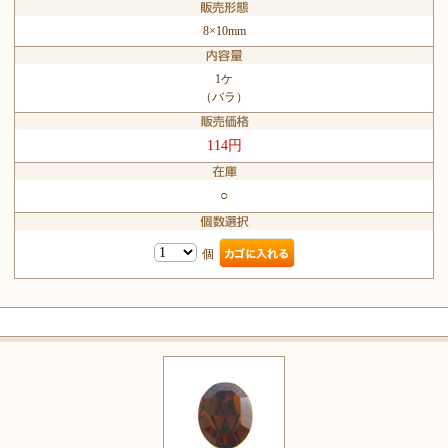
8×10mm
1ケ
（バラ）
114円
○
個