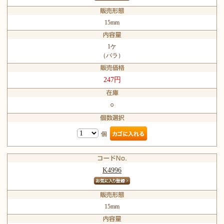
15mm
1ケ
（バラ）
247円
○
個
K4996
15mm