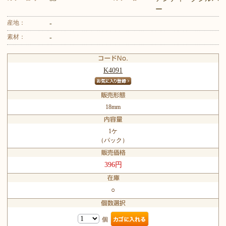
ー
産地：
-
素材：
-
K4091
18mm
1ケ
（パック）
396円
○
個