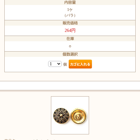
1ケ
（バラ）
264円
○
個