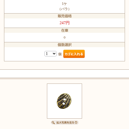
1ケ
（バラ）
247円
○
個