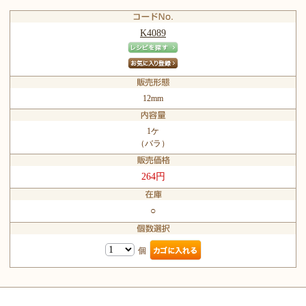
K4089
12mm
1ケ
（バラ）
264円
○
個