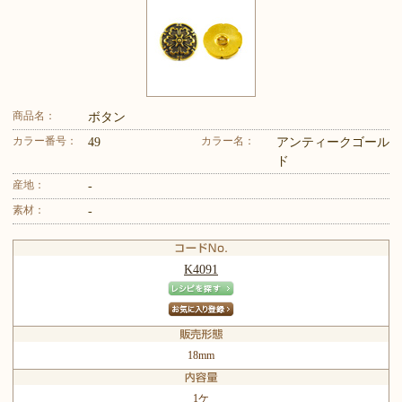
商品名：
ボタン
カラー番号：
カラー名：
49
アンティークゴール
ド
産地：
-
素材：
-
K4091
18mm
1ケ