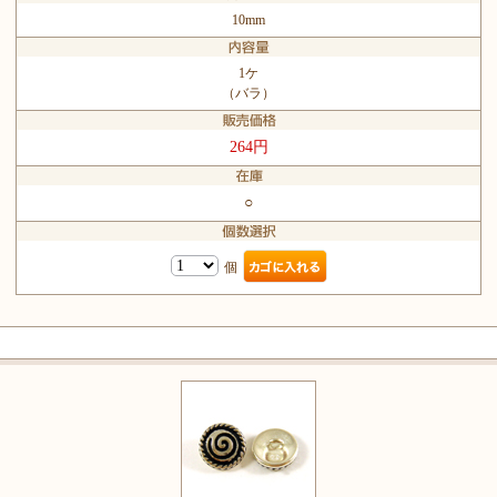
10mm
1ケ
（バラ）
264円
○
個