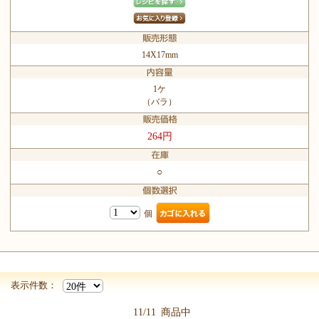
14X17mm
1ケ
（バラ）
264円
○
個
表示件数：
11/11
商品中