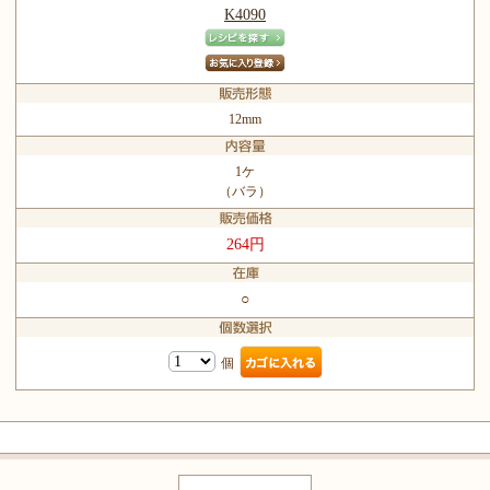
K4090
12mm
1ケ
（バラ）
264円
○
個