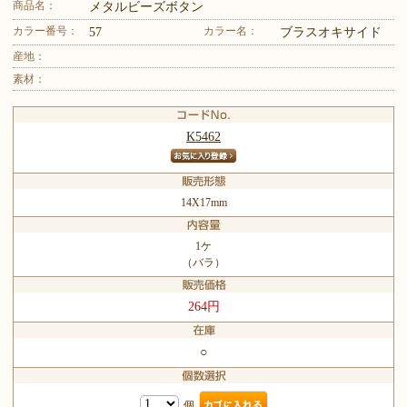
商品名：
メタルビーズボタン
カラー番号：
カラー名：
57
ブラスオキサイド
産地：
素材：
K5462
14X17mm
1ケ
（バラ）
264円
○
個