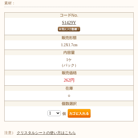
素材：
S1429Y
1.2X1.7cm
1ケ
（パック）
262円
○
個
注意）
クリスタルシートの使い方はこちら