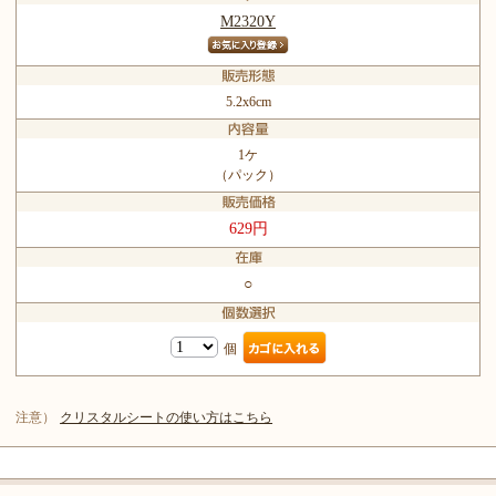
M2320Y
5.2x6cm
1ケ
（パック）
629円
○
個
注意）
クリスタルシートの使い方はこちら