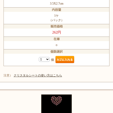
3.5X2.7cm
1ケ
（パック）
262円
○
個
注意）
クリスタルシートの使い方はこちら