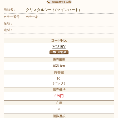
商品名：
クリスタルシート(ツインハート)
カラー番号：
カラー名：
産地：
素材：
M2319Y
8X5.1cm
1ケ
（パック）
629円
○