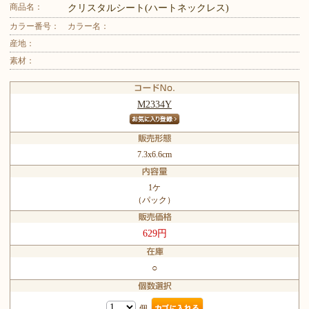
商品名：
クリスタルシート(ハートネックレス)
カラー番号：
カラー名：
産地：
素材：
M2334Y
7.3x6.6cm
1ケ
（パック）
629円
○
個