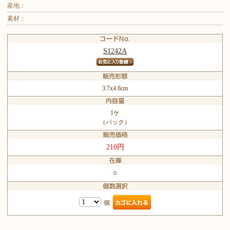
産地：
素材：
S1242A
3.7x4.8cm
1ケ
（パック）
210円
○
個