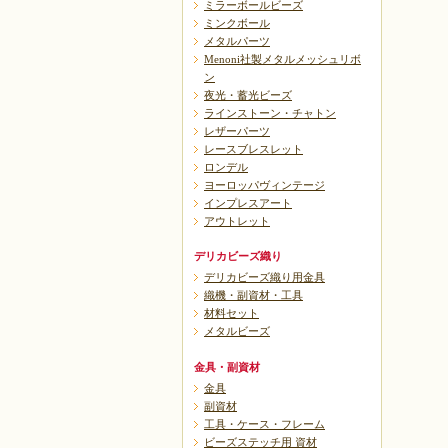
ミラーボールビーズ
ミンクボール
メタルパーツ
Menoni社製メタルメッシュリボ
ン
夜光・蓄光ビーズ
ラインストーン・チャトン
レザーパーツ
レースブレスレット
ロンデル
ヨーロッパヴィンテージ
インプレスアート
アウトレット
デリカビーズ織り
デリカビーズ織り用金具
織機・副資材・工具
材料セット
メタルビーズ
金具・副資材
金具
副資材
工具・ケース・フレーム
ビーズステッチ用 資材