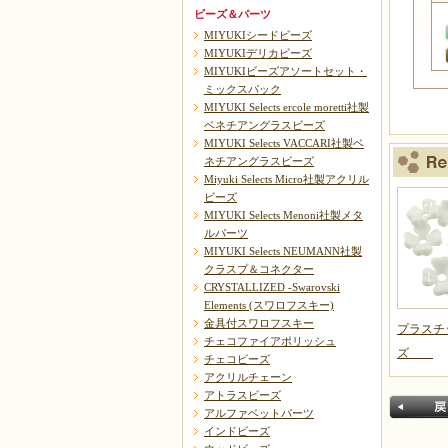
ビーズ＆パーツ
MIYUKIシードビーズ
MIYUKIデリカビーズ
MIYUKIビーズアソートセット・
ミックスパック
MIYUKI Selects ercole moretti社製
ベネチアングラスビーズ
MIYUKI Selects VACCARI社製ベ
ネチアングラスビーズ
Miyuki Selects Micro社製アクリル
ビーズ
MIYUKI Selects Menoni社製メタ
ルパーツ
MIYUKI Selects NEUMANN社製
クラスプ＆コネクター
CRYSTALLIZED -Swarovski
Elements (スワロフスキー)
金具付スワロフスキー
プラスチ
チェコファイアポリッシュ
ズ
チェコビーズ
アクリルチェーン
アトラスビーズ
アルファベットパーツ
インドビーズ