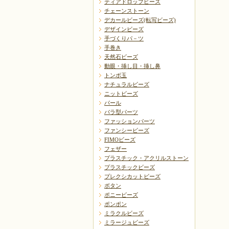
ティアドロップビーズ
チェーンストーン
デカールビーズ(転写ビーズ)
デザインビーズ
手づくりパ－ツ
手巻き
天然石ビーズ
動眼・挿し目・挿し鼻
トンボ玉
ナチュラルビーズ
ニットビーズ
パール
バラ型パーツ
ファッションパーツ
ファンシービーズ
FIMOビーズ
フェザー
プラスチック・アクリルストーン
プラスチックビーズ
プレクシカットビーズ
ボタン
ポニービーズ
ポンポン
ミラクルビーズ
ミラージュビーズ