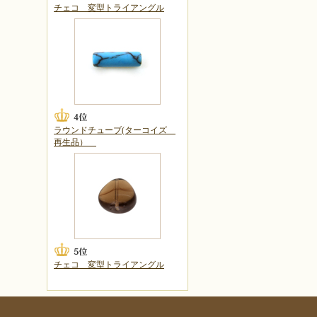
チェコ 変型トライアングル
ラウンドチューブ(ターコイズ
再生品）
チェコ 変型トライアングル