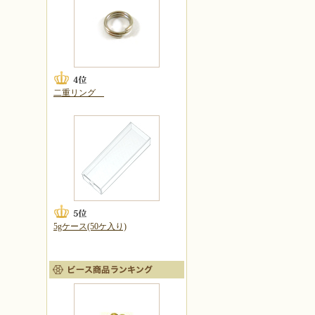
二重リング
5gケース(50ケ入り)