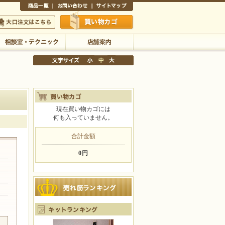
商品一覧
お問い合わせ
サイトマップ
買い物かご
口注文はこちら
相談室・テクニック
店舗案内
現在買い物カゴには
何も入っていません。
文字サイズの変更
小
中
大
合計金額
0円