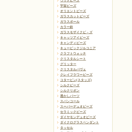
ウッドビーズ
宇宙ビーズ
オリエントビーズ
ガラスカットビーズ
ガラスボール
カラー鈴
戻る
ガラスモザイクビ－ズ
キャッツアイビーズ
キャンディビーズ
キュービックジルコニア
クラフトウォッチ
クリスタルシート
グリッター
クリスタルパヴェ
クレイフラワービーズ
コターピン(スタッズ)
シルクビーズ
シルクリボン
透かしパーツ
スパンコール
スーパーデュオビーズ
セラミックビーズ
ダイヤモンデュオビーズ
ダイクログラスペンダント
タッセル