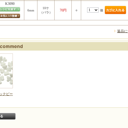
K3090
10ケ
70円
○
個
6mm
（バラ）
返品に
ックビー