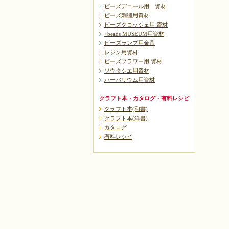
ビーズデコール用 資材
ビーズ刺繍用資材
ビーズクロッシェ用 資材
+beads MUSEUM用資材
ビーズランプ用金具
レジン用資材
ビーズフラワー用 資材
ソウタシエ用資材
ハーバリウム用資材
クラフト本・カタログ・有料レシピ
クラフト本(和書)
クラフト本(洋書)
カタログ
有料レシピ