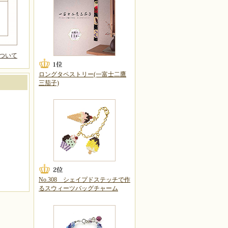
ついて
ロングタペストリー(一富士二鷹
三茄子)
No.308 シェイプドステッチで作
るスウィーツバッグチャーム