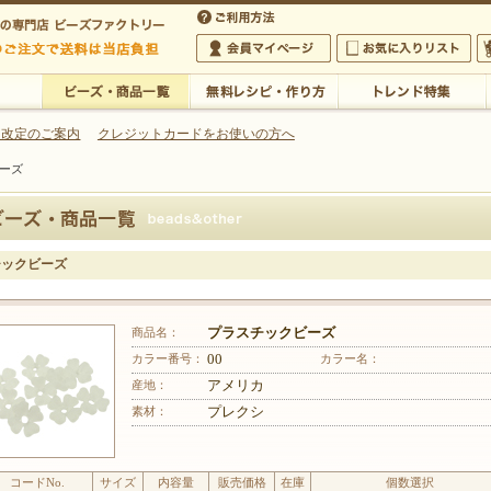
・アクセサリーの専門店
 改定のご案内
クレジットカードをお使いの方へ
クビーズ
ご利用方法
 5,000円以上のご注文で送料は当店が負担いたします
の専門店 ビーズファクトリー 5,000円以上のご注文で送料は当店が負担いたします
会員マイページ
お気に入りリスト
大
ビーズ・商品一覧
無料レシピ・作り方
トレンド特集
チックビーズ
商品名：
プラスチックビーズ
カラー番号：
00
カラー名：
産地：
アメリカ
素材：
プレクシ
コードNo.
サイズ
内容量
販売価格
在庫
個数選択