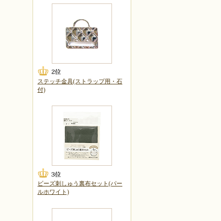
ステッチ金具(ストラップ用・石
付)
ビーズ刺しゅう裏布セット(パー
ルホワイト)