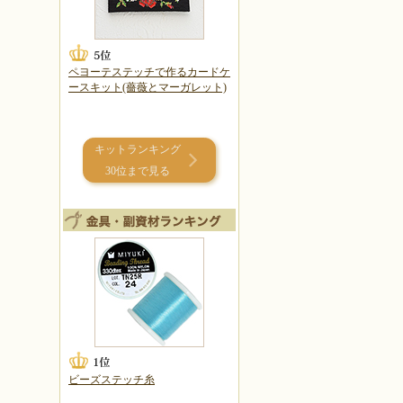
ペヨーテステッチで作るカードケ
ースキット(薔薇とマーガレット)
キットランキング
30位まで見る
ビーズステッチ糸