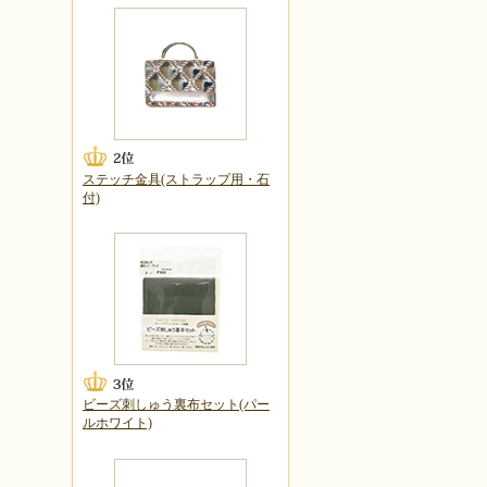
ステッチ金具(ストラップ用・石
付)
ビーズ刺しゅう裏布セット(パー
ルホワイト)