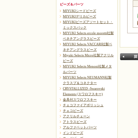
ビーズ＆パーツ
MIYUKIシードビーズ
MIYUKIデリカビーズ
MIYUKIビーズアソートセット・
ミックスパック
MIYUKI Selects ercole moretti社製
ベネチアングラスビーズ
MIYUKI Selects VACCARI社製ベ
ネチアングラスビーズ
Miyuki Selects Micro社製アクリル
ビーズ
MIYUKI Selects Menoni社製メタ
ルパーツ
MIYUKI Selects NEUMANN社製
クラスプ＆コネクター
CRYSTALLIZED -Swarovski
Elements (スワロフスキー)
戻る
金具付スワロフスキー
チェコファイアポリッシュ
チェコビーズ
アクリルチェーン
アトラスビーズ
アルファベットパーツ
インドビーズ