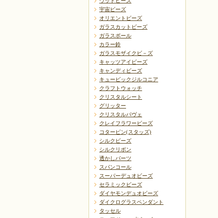
ウッドビーズ
宇宙ビーズ
オリエントビーズ
ガラスカットビーズ
ガラスボール
カラー鈴
ガラスモザイクビ－ズ
キャッツアイビーズ
キャンディビーズ
キュービックジルコニア
クラフトウォッチ
クリスタルシート
グリッター
クリスタルパヴェ
クレイフラワービーズ
コターピン(スタッズ)
シルクビーズ
シルクリボン
透かしパーツ
スパンコール
スーパーデュオビーズ
セラミックビーズ
ダイヤモンデュオビーズ
ダイクログラスペンダント
タッセル