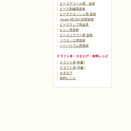
ビーズデコール用 資材
ビーズ刺繍用資材
ビーズクロッシェ用 資材
+beads MUSEUM用資材
ビーズランプ用金具
レジン用資材
ビーズフラワー用 資材
ソウタシエ用資材
ハーバリウム用資材
クラフト本・カタログ・有料レシピ
クラフト本(和書)
クラフト本(洋書)
カタログ
有料レシピ