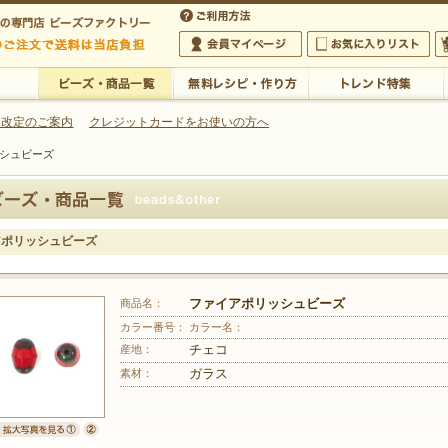
・アクセサリーの専門店
 改定のご案内
クレジットカードをお使いの方へ
シュビーズ
ご利用方法
 5,000円以上のご注文で送料は当店が負担いたします
の専門店 ビーズファクトリー 5,000円以上のご注文で送料は当店が負担いたします
会員マイページ
お気に入りリスト
大
ビーズ・商品一覧
無料レシピ・作り方
トレンド特集
アポリッシュビーズ
商品名：
ファイアポリッシュビーズ
カラー番号：
カラー名：
産地：
チェコ
素材：
ガラス