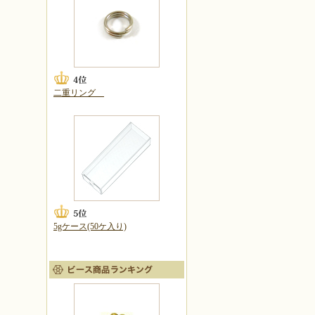
二重リング
5gケース(50ケ入り)