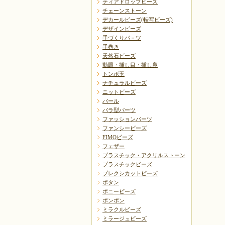
ティアドロップビーズ
チェーンストーン
デカールビーズ(転写ビーズ)
デザインビーズ
手づくりパ－ツ
手巻き
天然石ビーズ
動眼・挿し目・挿し鼻
トンボ玉
ナチュラルビーズ
ニットビーズ
パール
バラ型パーツ
ファッションパーツ
ファンシービーズ
FIMOビーズ
フェザー
プラスチック・アクリルストーン
プラスチックビーズ
プレクシカットビーズ
ボタン
ポニービーズ
ポンポン
ミラクルビーズ
ミラージュビーズ