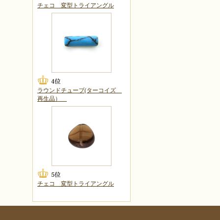
チェコ 変型トライアングル
ラウンドチューブ(ターコイズ
再生品）
チェコ 変型トライアングル