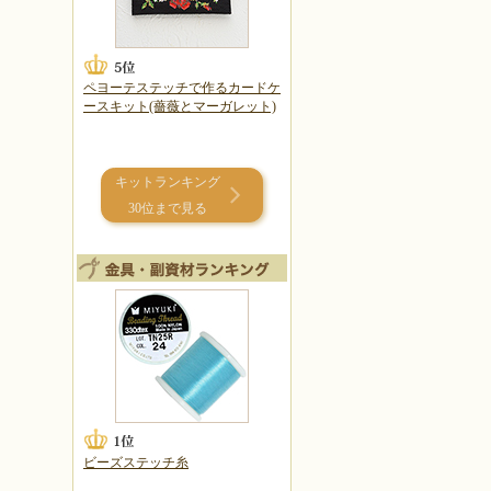
ペヨーテステッチで作るカードケ
ースキット(薔薇とマーガレット)
キットランキング
30位まで見る
ビーズステッチ糸