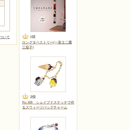
ついて
ロングタペストリー(一富士二鷹
三茄子)
No.308 シェイプドステッチで作
るスウィーツバッグチャーム