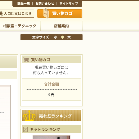
商品一覧
お問い合わせ
サイトマップ
買い物かご
口注文はこちら
相談室・テクニック
店舗案内
現在買い物カゴには
何も入っていません。
文字サイズの変更
小
中
大
合計金額
0円