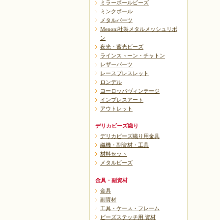
ミラーボールビーズ
ミンクボール
メタルパーツ
Menoni社製メタルメッシュリボ
ン
夜光・蓄光ビーズ
ラインストーン・チャトン
レザーパーツ
レースブレスレット
ロンデル
ヨーロッパヴィンテージ
インプレスアート
アウトレット
デリカビーズ織り
デリカビーズ織り用金具
織機・副資材・工具
材料セット
メタルビーズ
金具・副資材
金具
副資材
工具・ケース・フレーム
ビーズステッチ用 資材