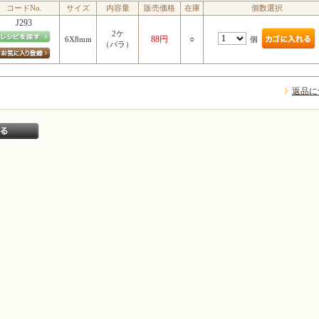
コードNo.
サイズ
内容量
販売価格
在庫
個数選択
J293
2ケ
88円
○
個
6X8mm
（バラ）
返品に