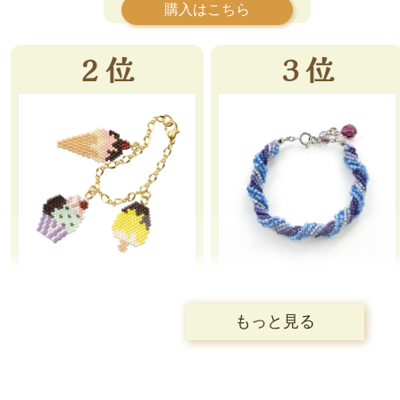
No.308 シェイプドステッ
【学ブレスキット
チで作るスウィ …
Lesson5】ヘリンボー …
もっと見る