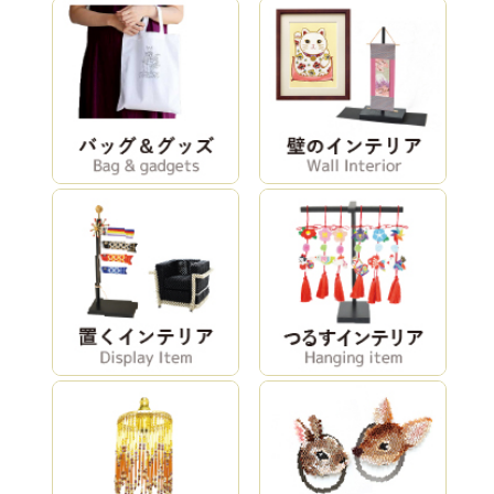
け襟(クリーム)
ビーズランプキ
小枝のイヤリン
コーラルイヤリ
ット「パープル/
グキット（あせ
ングキット
ブルー」
び）
(Blue/ブルー)