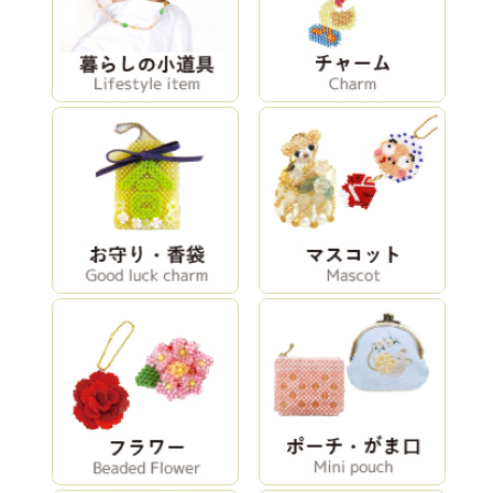
ひょっとこ
ハロウィン
ペヨーテステッ
No.54 タンゴ(ク
チで作るカード
ロネコ)
ケースキット(デ
…
デリカビーズと
ゴッホ/星月夜
モネ/睡蓮(キッ
パールで作るつ
(キットのみ)
トのみ)