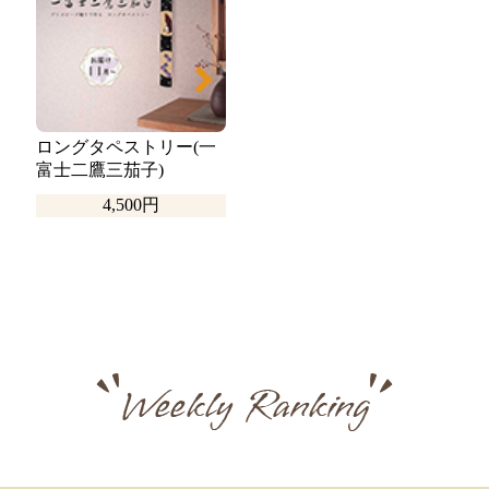
ロングタペストリー(一
富士二鷹三茄子)
4,500円