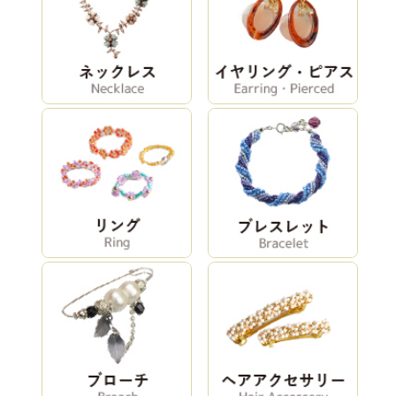
ネジッテ
ミニポーチキッ
ミニポーチキッ
BONSAI（松）
ト【コーラルピ
ト【ミントグリ
ンク】
ーン】
ティラ＆ハーフ
クォーターティ
こんぺいとうネ
ティラビーズの
ラビーズ＆ハー
ックレス
クロススクエア
フティラビーズ
（PINK）
ブ …
の …