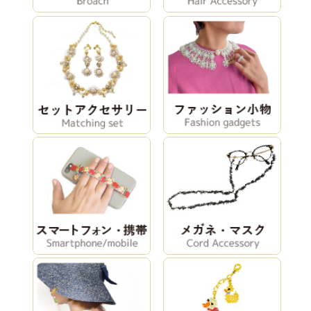
こんぺいとうネ
ビーズデコール
【学ブレスキッ
ックレス
<花火>
ト Lesson4】ス
（YELLOW）
パイラル …