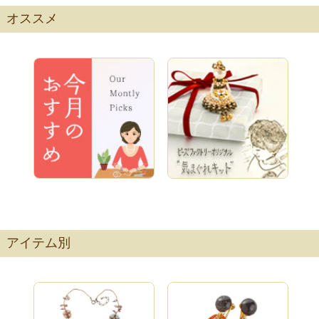
オススメ
ビーズリングキ
ペヨーテステッ
ネジッテ
ット(オペークカ
チで作るカード
BONSAI（銀
ラー)
ケースキット(薔
杏）
…
アイテム別