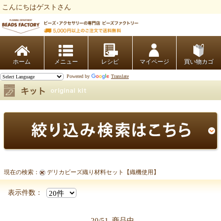
こんにちはゲストさん
ビーズファクトリー ビーズ・パーツ・金具など・アクセサリーの専門店
ホーム
レシピ
マイページ
買い物カゴ
Powered by
Translate
現在の検索：
デリカビーズ織り材料セット【織機使用】
表示件数：
20/51
商品中