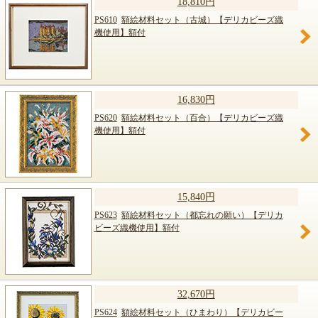
18,810円
PS610
額絵材料セット（古城）【デリカビーズ織
機使用】額付
16,830円
PS620
額絵材料セット（百合）【デリカビーズ織
機使用】額付
15,840円
PS623
額絵材料セット（都忘れの願い）【デリカ
ビーズ織機使用】額付
32,670円
PS624
額絵材料セット（ひまわり）【デリカビー