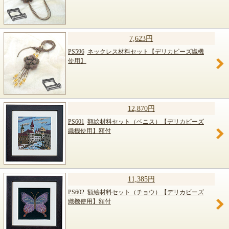
7,623円
PS596
ネックレス材料セット【デリカビーズ織機
使用】
12,870円
PS601
額絵材料セット（ベニス）【デリカビーズ
織機使用】額付
11,385円
PS602
額絵材料セット（チョウ）【デリカビーズ
織機使用】額付