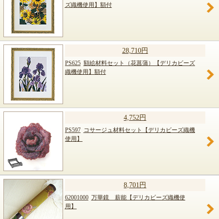
ズ織機使用】額付
28,710円
PS625
額絵材料セット（花菖蒲）【デリカビーズ
織機使用】額付
4,752円
PS597
コサージュ材料セット【デリカビーズ織機
使用】
8,701円
62001000
万華鏡 薪能【デリカビーズ織機使
用】