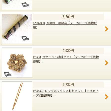
8,701円
62002000
万華鏡 舞踏会【デリカビーズ織機使
用】
7,920円
PS598
コサージュ材料セット【デリカビーズ織機
使用】
6,732円
PS545-2
ロングネックレス材料セット【デリカビ
ーズ織機使用】