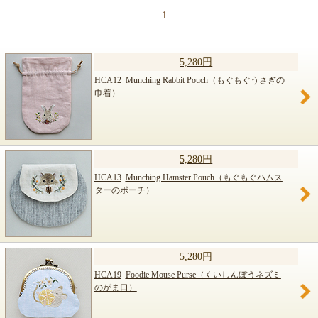
1
5,280円
HCA12
Munching Rabbit Pouch（もぐもぐうさぎの
巾着）
5,280円
HCA13
Munching Hamster Pouch（もぐもぐハムス
ターのポーチ）
5,280円
HCA19
Foodie Mouse Purse（くいしんぼうネズミ
のがま口）