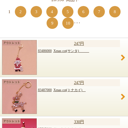
【キット商品一覧】
1
2
3
4
5
6
7
8
9
10
･･･
247円
83486000
Xmas cot(サンタ)
247円
83487000
Xmas cot(トナカイ)
330円