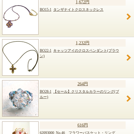
1,672円
BO15-1
タンザナイトクロスネックレス
1,232円
BO22-1
キャッツアイのクロスペンダント(ブラウ
ン)
264円
BO28-1
【セール】クリスタルカラーのリング(ブ
ルー)
616円
62093000
No.46 フラワーバスケット・リング