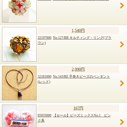
1,540円
32197000
No.127/BR キルティング・リング(ブラ
ウン)
2,090円
32181000
No.143/RE 手巻きビーズのペンダント
(レッド)
167円
85935000
【セール】ビーズミックスNo.1 ピン
ク系