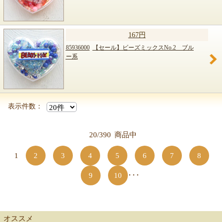
167円
85936000
【セール】ビーズミックスNo.2 ブル
ー系
表示件数：
20/390
商品中
1
2
3
4
5
6
7
8
9
10
･･･
オススメ