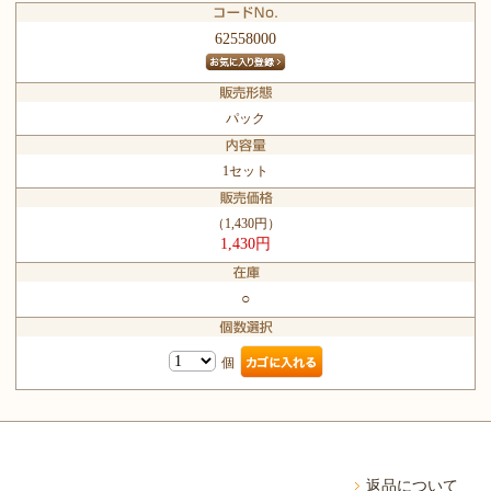
62558000
パック
1セット
（1,430円）
1,430円
○
個
返品について