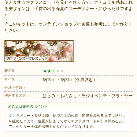
使えます☆マクラメコードを見せる作り方で、ナチュラル感あふれ
るデザインは、手首の出る春夏のコーディネートにぴったりですよ
♪
※このキットは、オンラインショップの画像も参考にしてお作りく
ださい。
難易度：
★
★
★
★
★
サイズ：
約19cm～約24cm(金具含む)
金具の色味：
使用する道具：
はさみ・ものさし・ラジオペンチ・プライヤー
MIYUKI先生のポイント
マクラメコードを結ぶ際、結びこぶの位置・間隔を決めるまでは結び目
を緩めたままで、位置が決まってからマクラメコードを引き締めると、
アクセサリー全体の出来上がりがキレイになります。