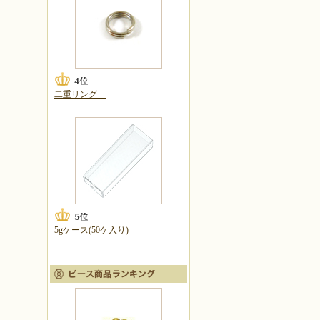
二重リング
5gケース(50ケ入り)