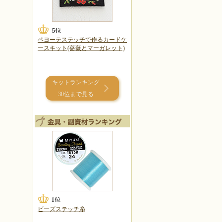
ペヨーテステッチで作るカードケ
ースキット(薔薇とマーガレット)
キットランキング
30位まで見る
ビーズステッチ糸