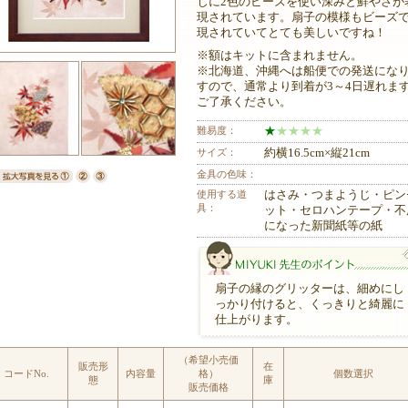
じに2色のビーズを使い深みと鮮やさが
現されています。扇子の模様もビーズ
現されていてとても美しいですね！
※額はキットに含まれません。
※北海道、沖縄へは船便での発送にな
すので、通常より到着が3～4日遅れま
ご了承ください。
難易度：
★
★
★
★
★
サイズ：
約横16.5cm×縦21cm
金具の色味：
使用する道
はさみ・つまようじ・ピン
具：
ット・セロハンテープ・不
になった新聞紙等の紙
扇子の縁のグリッターは、細めにし
っかり付けると、くっきりと綺麗に
仕上がります。
（希望小売価
販売形
在
コードNo.
内容量
格）
個数選択
MIYUKI先生のポイント
態
庫
販売価格