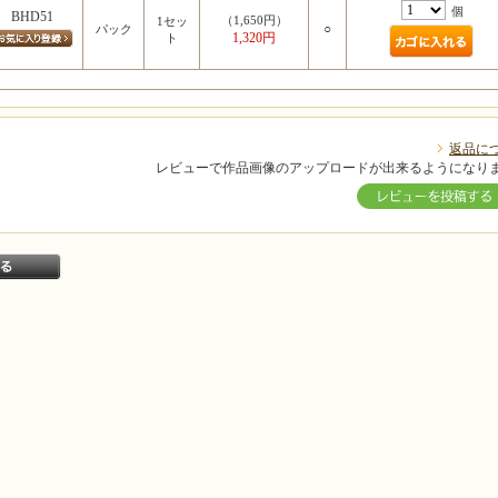
個
BHD51
（1,650円）
1セッ
○
パック
1,320円
ト
返品に
レビューで作品画像のアップロードが出来るようになり