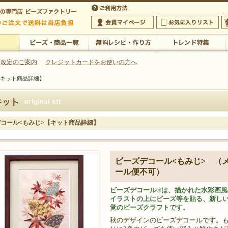
・アクセサリーの専門店
 改定のご案内
クレジットカードをお使いの方へ
【キット商品詳細】
ご利用方法
 5,000円以上のご注文で送料は当店が負担いたします
の専門店 ビーズファクトリー 5,000円以上のご注文で送料は当店が負担いたします
会員マイページ
お気に入りリスト
大
ビーズ・商品一覧
無料レシピ・作り方
トレンド特集
コール<もみじ>【キット商品詳細】
ビーズデコール<もみじ> （
ール便不可）
ビーズデコール®は、描かれた水彩画風
イラストの上にビーズ等を貼る、新し
覚のビーズクラフトです。
秋のデザインのビーズデコールです。