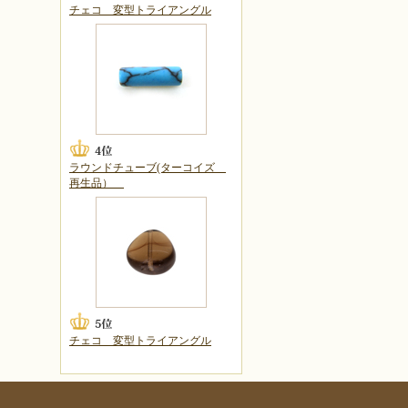
チェコ 変型トライアングル
ラウンドチューブ(ターコイズ
再生品）
チェコ 変型トライアングル