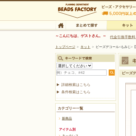
ビーズファクトリー ビーズ・パーツ・金具など
～こんにちは、ゲストさん。～
代金引換手数料
トップページ
>
キット
>
ビーズデコール<もみじ>
ビーズ・アクセサリーの専門店 ビーズファクトリー
ビーズ・アクセサリー
TOP
まとめて探す
キット
ビーズデ
詳細検索はこちら
条件検索はこちら
カテゴリー一覧
新商品
アイテム別
ネックレス