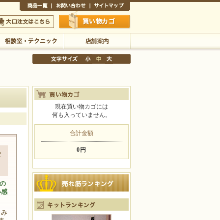
商品一覧
お問い合わせ
サイトマップ
買い物かご
口注文はこちら
相談室・テクニック
店舗案内
現在買い物カゴには
何も入っていません。
文字サイズの変更
小
中
大
合計金額
0円
メ
の
い感
もみ