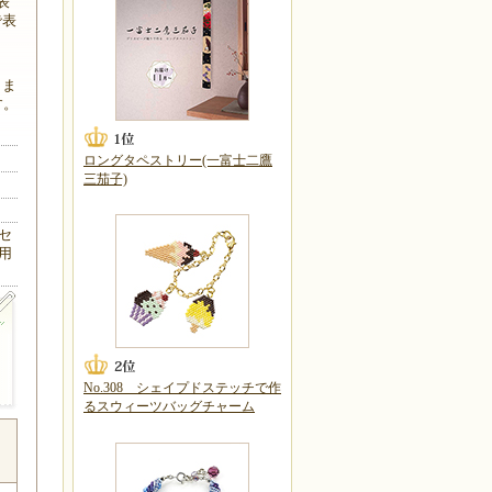
表
で表
りま
す。
ロングタペストリー(一富士二鷹
三茄子)
セ
用
No.308 シェイプドステッチで作
るスウィーツバッグチャーム