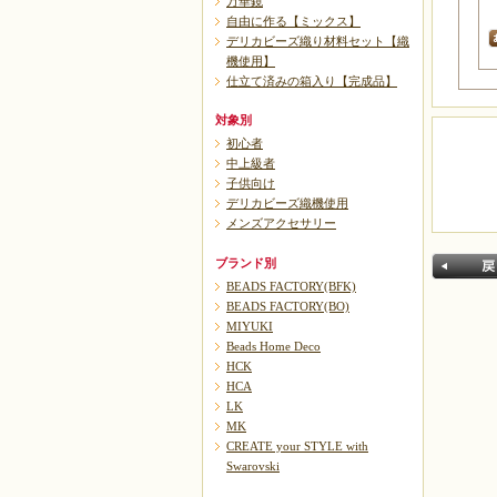
万華鏡
自由に作る【ミックス】
デリカビーズ織り材料セット【織
機使用】
仕立て済みの箱入り【完成品】
対象別
初心者
中上級者
子供向け
デリカビーズ織機使用
メンズアクセサリー
ブランド別
BEADS FACTORY(BFK)
BEADS FACTORY(BO)
MIYUKI
Beads Home Deco
HCK
HCA
LK
戻る
MK
CREATE your STYLE with
Swarovski