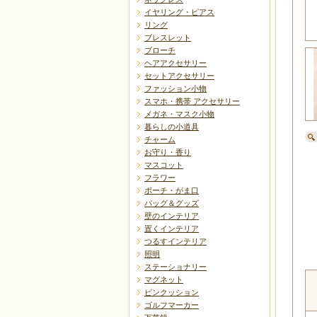
イヤリング・ピアス
リング
ブレスレット
ブローチ
ヘアアクセサリー
セットアクセサリー
ファッション小物
スマホ・携帯 アクセサリー
メガネ・マスク小物
暮らしの小道具
チャーム
お守り・香り
マスコット
フラワー
ポーチ・がま口
バッグ＆グッズ
壁のインテリア
置くインテリア
つるすインテリア
照明
ステーショナリー
マグネット
ピンクッション
ゴルフマーカー