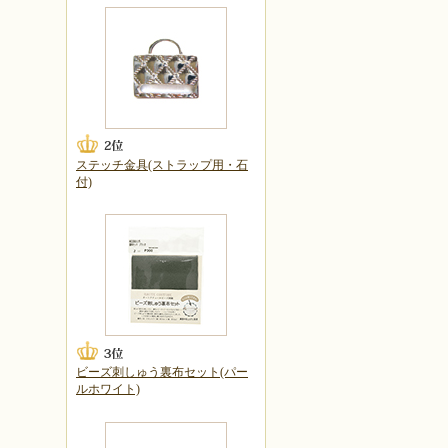
ステッチ金具(ストラップ用・石
付)
ビーズ刺しゅう裏布セット(パー
ルホワイト)