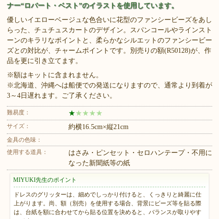
ナー“ロバート・ベスト”のイラストを使用しています。
優しいイエローベージュな色合いに花型のファンシービーズをあし
らった、チュチュスカートのデザイン。スパンコールやラインスト
ーンのキラリなポイントと、柔らかなシルエットのファンシービー
ズとの対比が、チャームポイントです。別売りの額(R50128)が、作
品を更に引き立てます。
※額はキットに含まれません。
※北海道、沖縄へは船便での発送になりますので、通常より到着が
3～4日遅れます。ご了承ください。
難易度：
★
★
★
★
★
サイズ：
約横16.5cm×縦21cm
金具の色味：
使用する道具：
はさみ・ピンセット・セロハンテープ・不用に
なった新聞紙等の紙
MIYUKI先生のポイント
ドレスのグリッターは、細めでしっかり付けると、くっきりと綺麗に仕
上がります。尚、額（別売）を使用する場合、背景にビーズ等を貼る際
は、台紙を額に合わせてから貼る位置を決めると、バランスが取りやす