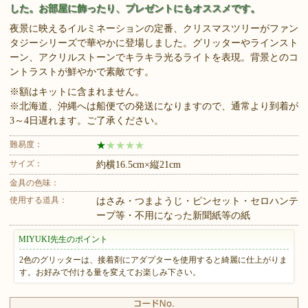
した。お部屋に飾ったり、プレゼントにもオススメです。
夜景に映えるイルミネーションの定番、クリスマスツリーがファン
タジーシリーズで華やかに登場しました。グリッターやラインスト
ーン、アクリルストーンでキラキラ光るライトを表現。背景とのコ
ントラストが鮮やかで素敵です。
※額はキットに含まれません。
※北海道、沖縄へは船便での発送になりますので、通常より到着が
3～4日遅れます。ご了承ください。
難易度：
★
★
★
★
★
サイズ：
約横16.5cm×縦21cm
金具の色味：
使用する道具：
はさみ・つまようじ・ピンセット・セロハンテ
ープ等・不用になった新聞紙等の紙
MIYUKI先生のポイント
2色のグリッターは、接着剤にアダプターを使用すると綺麗に仕上がりま
す。お好みで付ける量を変えてお楽しみ下さい。