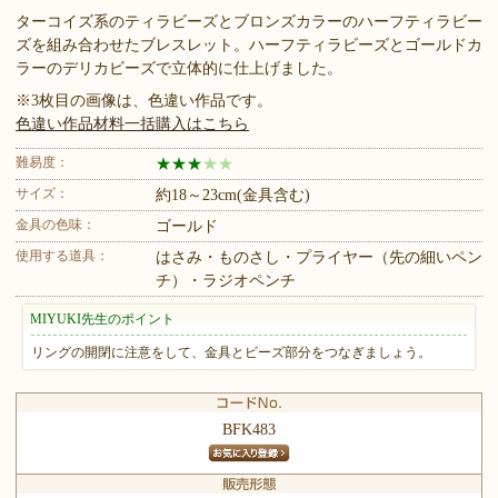
ターコイズ系のティラビーズとブロンズカラーのハーフティラビー
ズを組み合わせたブレスレット。ハーフティラビーズとゴールドカ
ラーのデリカビーズで立体的に仕上げました。
※3枚目の画像は、色違い作品です。
色違い作品材料一括購入はこちら
難易度：
★
★
★
★
★
サイズ：
約18～23cm(金具含む)
金具の色味：
ゴールド
使用する道具：
はさみ・ものさし・プライヤー（先の細いペン
チ）・ラジオペンチ
MIYUKI先生のポイント
リングの開閉に注意をして、金具とビーズ部分をつなぎましょう。
BFK483