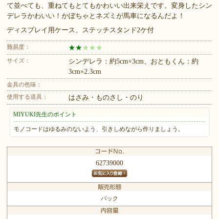
て並べても、重ねてもとてもかわいい出来栄えです。変身したシン
デレラかわいい！かぼちゃとネズミが馬車になるんだよ！
ディスプレイ用ケース、ステッチスタンド2ケ付
難易度：
★
★
★
★
★
サイズ：
シンデレラ：約5cm×3cm、おともくん：約
3cm×2.3cm
金具の色味：
使用する道具：
はさみ・ものさし・のり
MIYUKI先生のポイント
モノコードはゆるみのないよう、引きしめながら作りましょう。
62739000
パック