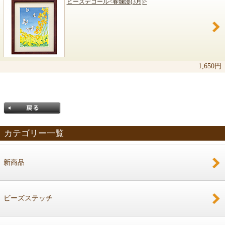
ビーズデコール<春爛漫(3月)>
1,650円
カテゴリー一覧
新商品
戻る
ビーズステッチ