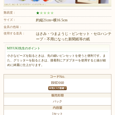
とおして、ねじ～る「ビーズフラワー・インテリアキット 」
難易度：
★
★
★
★
★
サイズ：
約縦21cm×横16.5cm
金具の色味：
使用する道具：
はさみ・つまようじ・ピンセット・セロハンテ
ープ・不用になった新聞紙等の紙
MIYUKI先生のポイント
小さなビーズを貼るときは、先の細いピンセットを使うと便利です。ま
た、グリッターを貼るときは、接着剤にアダプターを使用すると線が細
めに綺麗に仕上がります。
BHD160
パック
1セット