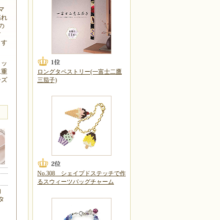
マ
揺れ
の
す
ます
ラッ
二重
ロングタペストリー(一富士二鷹
ーズ
三茄子)
No.308 シェイプドステッチで作
るスウィーツバッグチャーム
約
タ
：