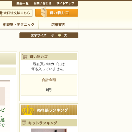
商品一覧
お問い合わせ
サイトマップ
買い物かご
口注文はこちら
相談室・テクニック
店舗案内
現在買い物カゴには
何も入っていません。
文字サイズの変更
小
中
大
合計金額
0円
ワ
ルビ
た。
在感
落で