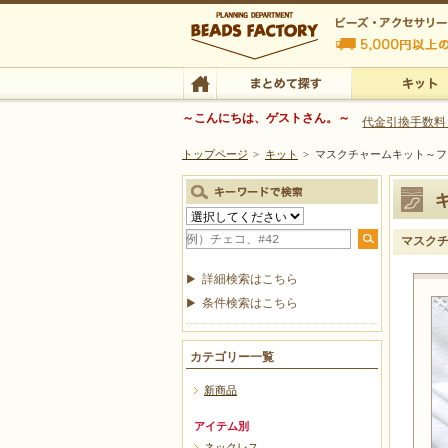
ビーズファクトリー ビーズ・パーツ・金具など
～こんにちは、ゲストさん。～
代金引換手数料
トップページ
>
キット
>
マスクチャームキット～フ
ビーズ・アクセサリーの専門店 ビーズファクトリー
ビーズ・アクセサリー
TOP
まとめて探す
キット
マスク
詳細検索はこちら
条件検索はこちら
カテゴリー一覧
新商品
アイテム別
ネックレス