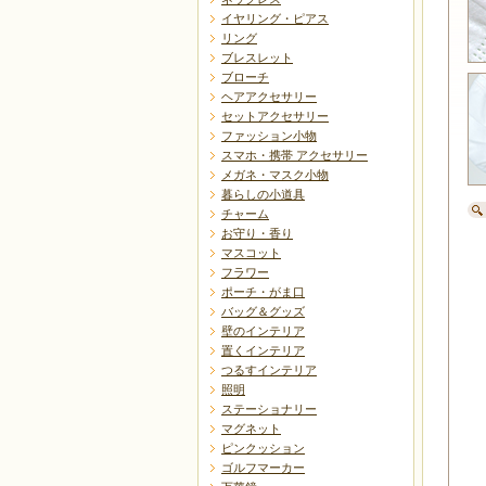
イヤリング・ピアス
リング
ブレスレット
ブローチ
ヘアアクセサリー
セットアクセサリー
ファッション小物
スマホ・携帯 アクセサリー
メガネ・マスク小物
暮らしの小道具
チャーム
お守り・香り
マスコット
フラワー
ポーチ・がま口
バッグ＆グッズ
壁のインテリア
置くインテリア
つるすインテリア
照明
ステーショナリー
マグネット
ピンクッション
ゴルフマーカー