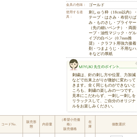
金具の色味：
ゴールド
使用する道
刺しゅう枠（18cm以内）
具：
テープ・はさみ・布切りば
み・ものさし・プライヤー
（先の細いペンチ）・両面
ープ・油性マジック・ゲル
イプの白ペン（0.7mm推
奨）・クラフト用強力接着
剤・つまようじ・不用なハ
キなどの厚紙
刺繍は、針の刺し方や位置、力加減
などで出来上がりが微妙に変わって
きます。全く同じものができないと
ころも、刺繍の楽しみの一つです。
見本にこだわらず、一刺し一刺しを
リラックスして、ご自分のオリジナ
MIYUKI先生のポイント
ルをお楽しみください。
（希望小売価
販売形
在
コードNo.
内容量
格）
個数選択
態
庫
販売価格