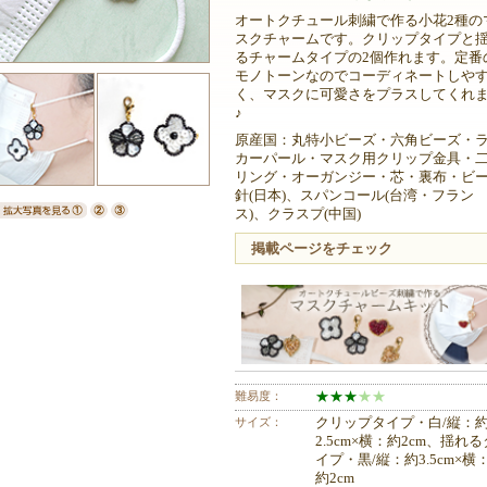
オートクチュール刺繍で作る小花2種の
スクチャームです。クリップタイプと
るチャームタイプの2個作れます。定番
モノトーンなのでコーディネートしや
く、マスクに可愛さをプラスしてくれ
♪
原産国：丸特小ビーズ・六角ビーズ・
カーパール・マスク用クリップ金具・
リング・オーガンジー・芯・裏布・ビ
針(日本)、スパンコール(台湾・フラン
ス)、クラスプ(中国)
掲載ページをチェック
難易度：
★
★
★
★
★
サイズ：
クリップタイプ・白/縦：
2.5cm×横：約2cm、揺れる
イプ・黒/縦：約3.5cm×横
約2cm