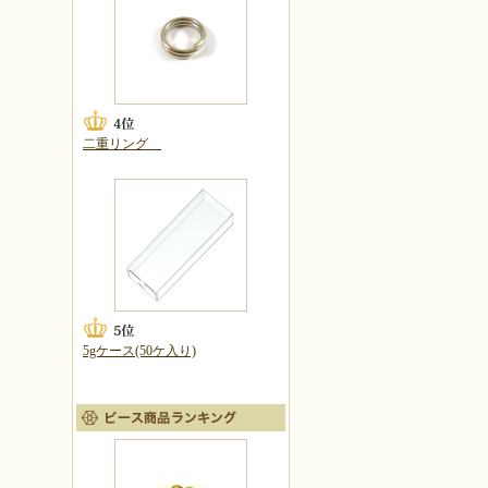
二重リング
5gケース(50ケ入り)