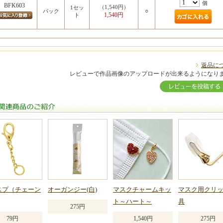
個
BFK603
（1,540円）
1セッ
○
パック
1,540円
ト
返品に
レビューで作品画像のアップロードが出来るようになり
関連商品のご紹介
スプ（チェーン
オーガンジー(白)
マスクチャームキッ
マスク用クリ
ト～ハート～
具
275円
79円
1,540円
275円