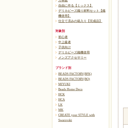
万華鏡
自由に作る【ミックス】
デリカビーズ織り材料セット【織
機使用】
仕立て済みの箱入り【完成品】
対象別
初心者
中上級者
子供向け
デリカビーズ織機使用
メンズアクセサリー
ブランド別
BEADS FACTORY(BFK)
BEADS FACTORY(BO)
MIYUKI
Beads Home Deco
HCK
HCA
LK
MK
CREATE your STYLE with
Swarovski