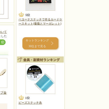
ペヨーテステッチで作るカードケ
ースキット(薔薇とマーガレット)
ついて
ました
キットランキング
30位まで見る
ップ金
ビーズステッチ糸