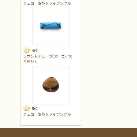
チェコ 変型トライアングル
ラウンドチューブ(ターコイズ
再生品）
チェコ 変型トライアングル