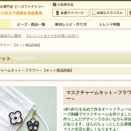
・アクセサリーの専門店
 改定のご案内
クレジットカードをお使いの方へ
ラワー～【キット商品詳細】
ご利用方法
 5,000円以上のご注文で送料は当店が負担いたします
の専門店 ビーズファクトリー 5,000円以上のご注文で送料は当店が負担いたします
会員マイページ
お気に入りリスト
大
ビーズ・商品一覧
無料レシピ・作り方
トレンド特集
チャームキット～フラワー～【キット商品詳細】
マスクチャームキット～フラ
ー～
1針1針心を込めて作るオートクチュー
ーズ刺繍でマスクチャームを作りまし
作りこんだデザインで小さいながら存
があります。ほんのちょっとしたお洒
マスク生活も楽しくなりますよ♪