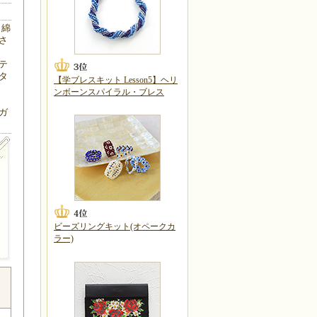
・綿
さ
テ
タ
【学ブレスキット Lesson5】ヘリ
ンボーンスパイラル・ブレス
ガ
ビーズリングキット(オペークカ
ラー)