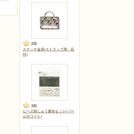
ステッチ金具(ストラップ用・石
付)
ビーズ刺しゅう裏布セット(パー
ルホワイト)