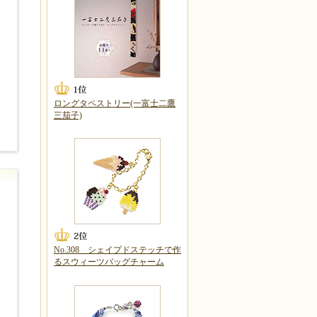
ロングタペストリー(一富士二鷹
三茄子)
No.308 シェイプドステッチで作
るスウィーツバッグチャーム