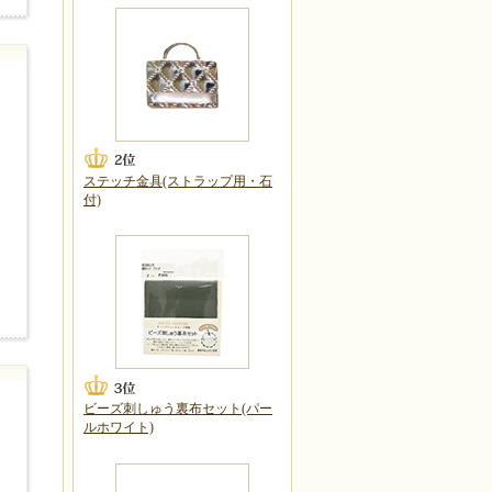
ステッチ金具(ストラップ用・石
付)
ビーズ刺しゅう裏布セット(パー
ルホワイト)