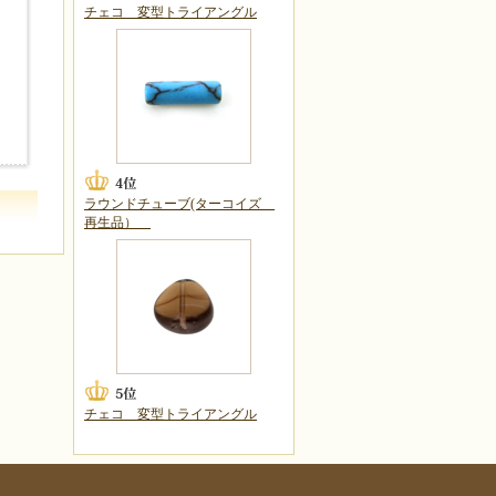
チェコ 変型トライアングル
ラウンドチューブ(ターコイズ
再生品）
チェコ 変型トライアングル