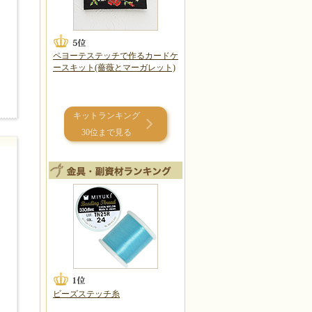
ペヨーテステッチで作るカードケ
ースキット(薔薇とマーガレット)
キットランキング
30位まで見る
ビーズステッチ糸