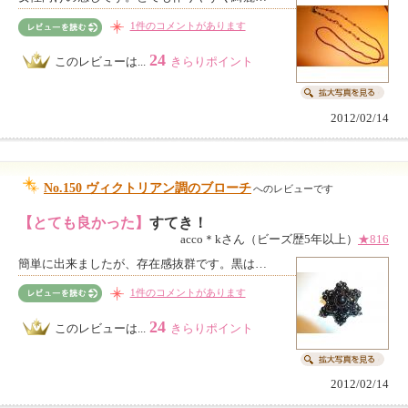
1件のコメントがあります
24
このレビューは...
きらりポイント
2012/02/14
No.150 ヴィクトリアン調のブローチ
へのレビューです
【とても良かった】
すてき！
acco＊kさん（ビーズ歴5年以上）
★816
簡単に出来ましたが、存在感抜群です。黒は…
1件のコメントがあります
24
このレビューは...
きらりポイント
2012/02/14