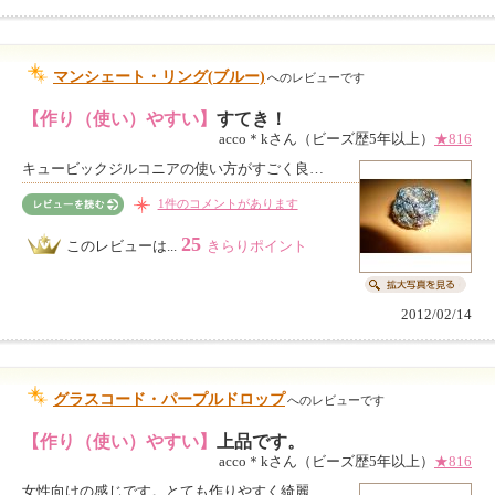
マンシェート・リング(ブルー)
へのレビューです
【作り（使い）やすい】
すてき！
acco＊kさん（ビーズ歴5年以上）
★816
キュービックジルコニアの使い方がすごく良…
1件のコメントがあります
25
このレビューは...
きらりポイント
2012/02/14
グラスコード・パープルドロップ
へのレビューです
【作り（使い）やすい】
上品です。
acco＊kさん（ビーズ歴5年以上）
★816
女性向けの感じです。とても作りやすく綺麗…