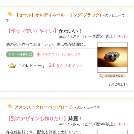
【セール】オルディネール・リング(ブラック)
へのレビューで
す
【作り（使い）やすい】
かわいい！
acco＊kさん（ビーズ歴5年以上）
★816
他の色も作ってみましたが、黒は指が綺麗に…
1件のコメントがあります
24
このレビューは...
きらりポイント
2012/02/14
アメジストクローバーブローチ
へのレビューです
【別のデザインも作りたい】
綺麗！
acco＊kさん（ビーズ歴5年以上）
★816
存在感抜群です。配色も綺麗で大好きです。