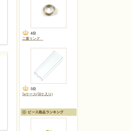
二重リング
5gケース(50ケ入り)