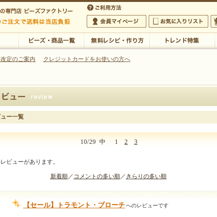
・アクセサリーの専門店
 改定のご案内
クレジットカードをお使いの方へ
ご利用方法
 5,000円以上のご注文で送料は当店が負担いたします
の専門店 ビーズファクトリー 5,000円以上のご注文で送料は当店が負担いたします
会員マイページ
お気に入りリスト
大
ビーズ・商品一覧
無料レシピ・作り方
トレンド特集
ビュー一覧
10/29
中
1
2
3
のレビューがあります。
新着順
／
コメントの多い順
／
きらりの多い順
【セール】トラモント・ブローチ
へのレビューです