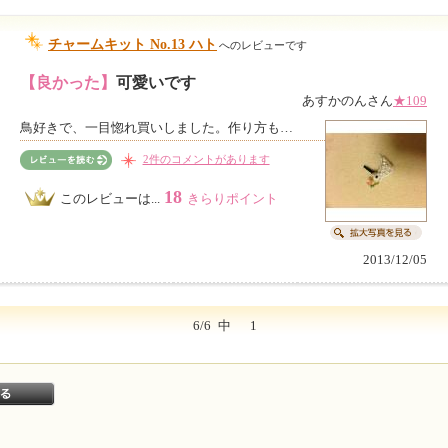
チャームキット No.13 ハト
へのレビューです
【良かった】
可愛いです
あすかのんさん
★109
鳥好きで、一目惚れ買いしました。作り方も…
2件のコメントがあります
18
このレビューは...
きらりポイント
2013/12/05
6/6
中
1