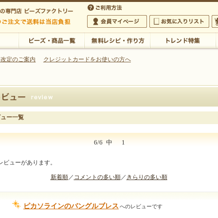
・アクセサリーの専門店
 改定のご案内
クレジットカードをお使いの方へ
ご利用方法
 5,000円以上のご注文で送料は当店が負担いたします
の専門店 ビーズファクトリー 5,000円以上のご注文で送料は当店が負担いたします
会員マイページ
お気に入りリスト
大
ビーズ・商品一覧
無料レシピ・作り方
トレンド特集
ビュー一覧
6/6
中
1
レビューがあります。
新着順
／
コメントの多い順
／
きらりの多い順
ピカソラインのバングルブレス
へのレビューです