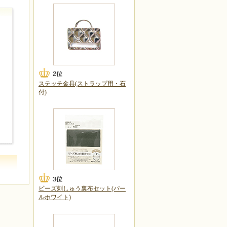
ステッチ金具(ストラップ用・石
付)
ビーズ刺しゅう裏布セット(パー
ルホワイト)