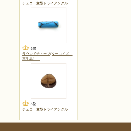
チェコ 変型トライアングル
ラウンドチューブ(ターコイズ
再生品）
チェコ 変型トライアングル