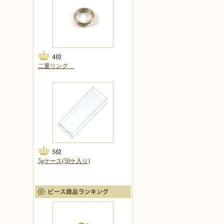
二重リング
5gケース(50ケ入り)