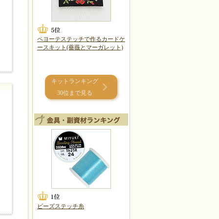
ペヨーテステッチで作るカードケ
ースキット(薔薇とマーガレット)
キットランキング
30位まで見る
ビーズステッチ糸