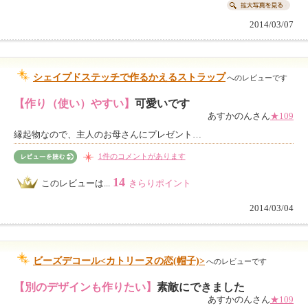
2014/03/07
シェイプドステッチで作るかえるストラップ
へのレビューです
【作り（使い）やすい】
可愛いです
あすかのんさん
★109
縁起物なので、主人のお母さんにプレゼント…
1件のコメントがあります
14
このレビューは...
きらりポイント
2014/03/04
ビーズデコール<カトリーヌの恋(帽子)>
へのレビューです
【別のデザインも作りたい】
素敵にできました
あすかのんさん
★109