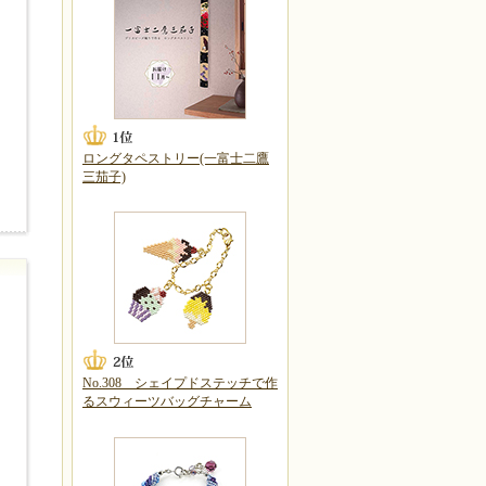
ロングタペストリー(一富士二鷹
三茄子)
No.308 シェイプドステッチで作
るスウィーツバッグチャーム