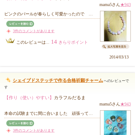
mama5さん
★943
ピンクのパールが春らしく可愛かったので …
3件のコメントがあります
14
このレビューは...
きらりポイント
2014/03/13
シェイプドステッチで作る合格祈願チャーム
へのレビューで
す
【作り（使い）やすい】
カラフルだるま
mama5さん
★943
本命の試験までに間に合いました 頑張って…
3件のコメントがあります