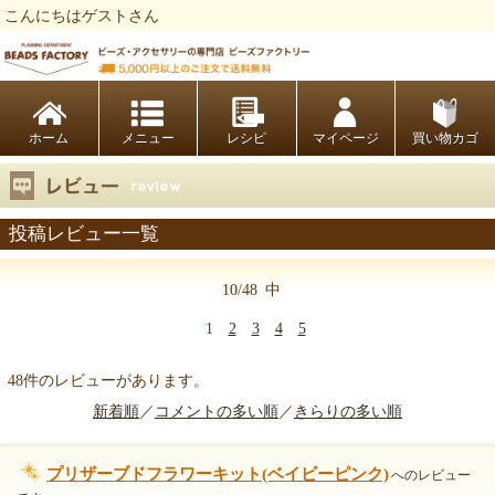
こんにちはゲストさん
ビーズファクトリー ビーズ・パーツ・金具など・アクセサリーの専門店
ホーム
レシピ
マイページ
買い物カゴ
投稿レビュー一覧
10/48
中
1
2
3
4
5
48件のレビューがあります。
新着順
／
コメントの多い順
／
きらりの多い順
プリザーブドフラワーキット(ベイビーピンク)
へのレビュー