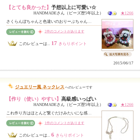
【とても良かった】
予想以上に可愛い☆
HANDMADEさん（ビーズ歴5年以上）
★1266
さくらんぼちゃんと色違いのおりーぶちゃん…
2件のコメントがあります
17
このレビューは...
きらりポイント
2015/06/17
ジュエリー風 ネックレス
へのレビューです
【作り（使い）やすい】
高級感いっぱい
HANDMADEさん（ビーズ歴5年以上）
★1266
これ作り方はほとんど繋ぐだけみたいにな感…
1件のコメントがあります
6
このレビューは...
きらりポイント