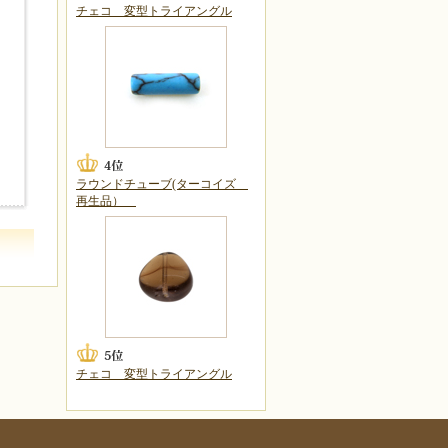
チェコ 変型トライアングル
ラウンドチューブ(ターコイズ
再生品）
チェコ 変型トライアングル