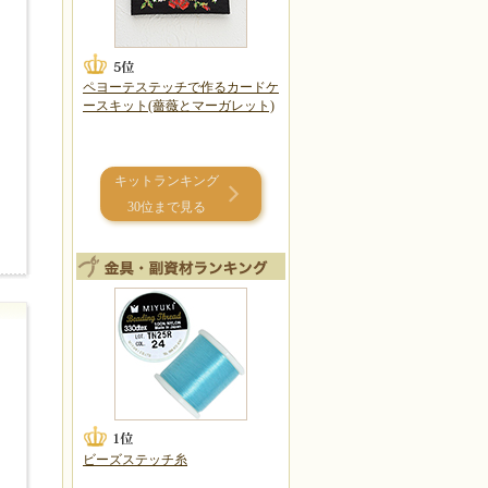
ペヨーテステッチで作るカードケ
ースキット(薔薇とマーガレット)
キットランキング
30位まで見る
ビーズステッチ糸