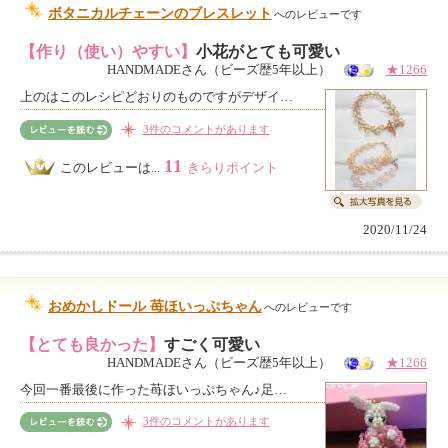
ボタニカルチェーンのブレスレット
へのレビューです
【作り（使い）やすい】
小花がとても可愛い
HANDMADEさん（ビーズ歴5年以上）
★1266
上のはこのレシピどおりのものですがデザイ…
3件のコメントがあります
11
このレビューは...
きらりポイント
2020/11/24
おめかしドール 苺ほいっぷちゃん
へのレビューです
【とても良かった】
すごく可愛い
HANDMADEさん（ビーズ歴5年以上）
★1266
今回一番最後に作った苺ほいっぷちゃん♪足…
3件のコメントがあります