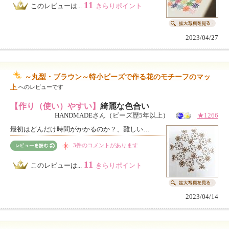
11
このレビューは...
きらりポイント
2023/04/27
～丸型・ブラウン～特小ビーズで作る花のモチーフのマッ
ト
へのレビューです
【作り（使い）やすい】
綺麗な色合い
HANDMADEさん（ビーズ歴5年以上）
★1266
最初はどんだけ時間がかかるのか？、難しい…
3件のコメントがあります
11
このレビューは...
きらりポイント
2023/04/14