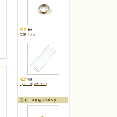
二重リング
5gケース(50ケ入り)