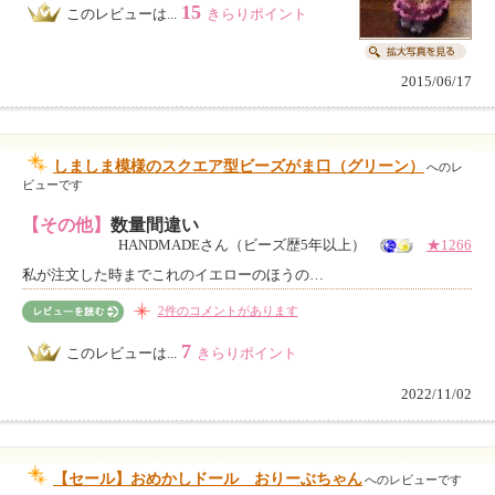
15
このレビューは...
きらりポイント
2015/06/17
しましま模様のスクエア型ビーズがま口（グリーン）
へのレ
ビューです
【その他】
数量間違い
HANDMADEさん（ビーズ歴5年以上）
★1266
私が注文した時までこれのイエローのほうの…
2件のコメントがあります
7
このレビューは...
きらりポイント
2022/11/02
【セール】おめかしドール おりーぶちゃん
へのレビューです