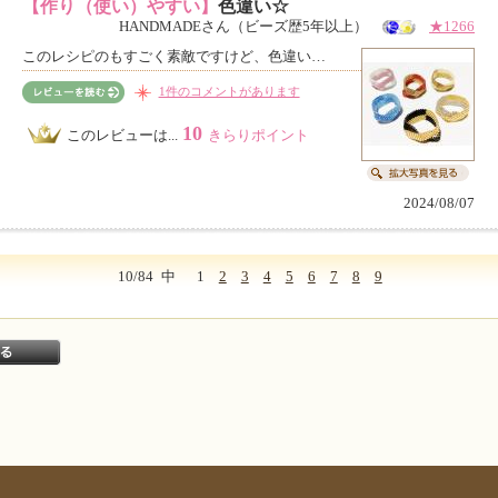
【作り（使い）やすい】
色違い☆
HANDMADEさん（ビーズ歴5年以上）
★1266
このレシピのもすごく素敵ですけど、色違い…
1件のコメントがあります
10
このレビューは...
きらりポイント
2024/08/07
10/84
中
1
2
3
4
5
6
7
8
9