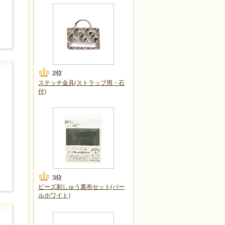
ステッチ金具(ストラップ用・石
付)
ビーズ刺しゅう裏布セット(パー
ルホワイト)