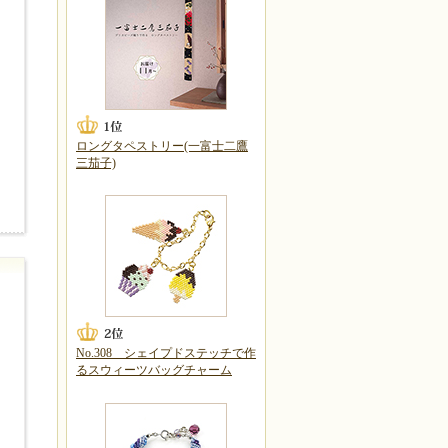
ロングタペストリー(一富士二鷹
三茄子)
No.308 シェイプドステッチで作
るスウィーツバッグチャーム