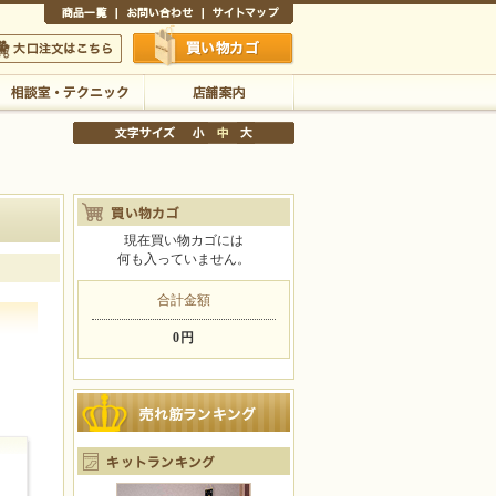
商品一覧
お問い合わせ
サイトマップ
買い物かご
口注文はこちら
相談室・テクニック
店舗案内
現在買い物カゴには
何も入っていません。
文字サイズの変更
小
中
大
合計金額
0円