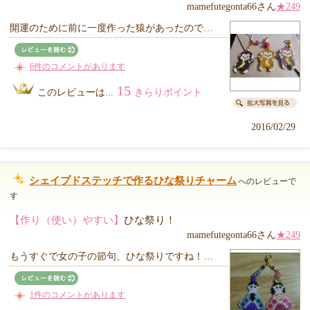
mamefutegonta66さん
★249
開運のために前に一度作った猿があったので…
6件のコメントがあります
15
このレビューは...
きらりポイント
2016/02/29
シェイプドステッチで作るひな祭りチャーム
へのレビューで
す
【作り（使い）やすい】
ひな祭り！
mamefutegonta66さん
★249
もうすぐで女の子の節句、ひな祭りですね！…
1件のコメントがあります