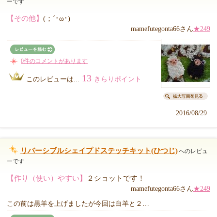
ーです
【その他】
(；´･ω･)
mamefutegonta66さん
★249
0件のコメントがあります
13
このレビューは...
きらりポイント
2016/08/29
リバーシブルシェイプドステッチキット(ひつじ)
へのレビュ
ーです
【作り（使い）やすい】
２ショットです！
mamefutegonta66さん
★249
この前は黒羊を上げましたが今回は白羊と２…