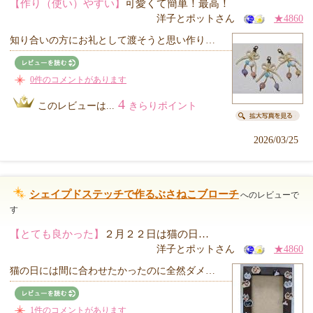
【作り（使い）やすい】
可愛くて簡単！最高！
洋子とポットさん
★4860
知り合いの方にお礼として渡そうと思い作り…
0件のコメントがあります
4
このレビューは...
きらりポイント
2026/03/25
シェイプドステッチで作るぶさねこブローチ
へのレビューで
す
【とても良かった】
２月２２日は猫の日…
洋子とポットさん
★4860
猫の日には間に合わせたかったのに全然ダメ…
1件のコメントがあります