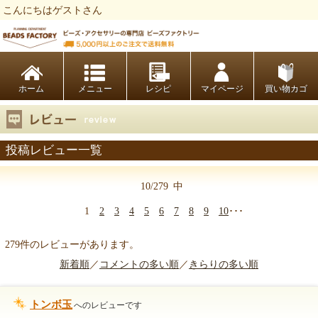
こんにちはゲストさん
ビーズファクトリー ビーズ・パーツ・金具など・アクセサリーの専門店
ホーム
レシピ
マイページ
買い物カゴ
投稿レビュー一覧
10/279
中
1
2
3
4
5
6
7
8
9
10
･･･
279件のレビューがあります。
新着順
／
コメントの多い順
／
きらりの多い順
トンボ玉
へのレビューです