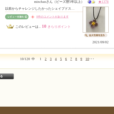
minchanさん（ビーズ歴5年以上）
★1378
以前からチャレンジしたかったシェイプドス…
0件のコメントがあります
10
このレビューは...
きらりポイント
2021/09/02
10/120
中
1
2
3
4
5
6
7
8
9
10
･･･