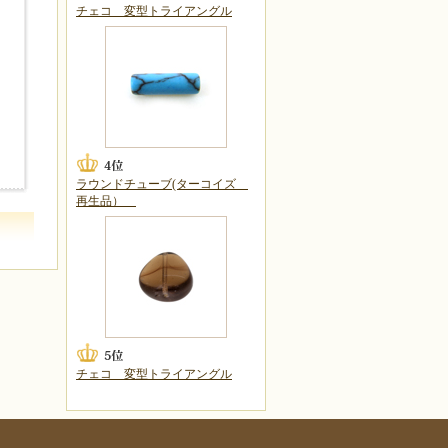
チェコ 変型トライアングル
ラウンドチューブ(ターコイズ
再生品）
チェコ 変型トライアングル