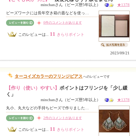
minchanさん（ビーズ歴5年以上）
★1378
ビーズワークには長年空き箱の蓋などを使っ…
0件のコメントがあります
11
このレビューは...
きらりポイント
2023/09/21
ターコイズカラーのフリンジピアス
へのレビューです
【作り（使い）やすい】
ポイントはフリンジを「少し緩
く」
minchanさん（ビーズ歴5年以上）
★1378
丸小、丸大などの手持ちビーズで作りました…
2件のコメントがあります
11
このレビューは...
きらりポイント