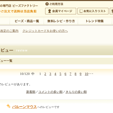
・アクセサリーの専門店
 改定のご案内
クレジットカードをお使いの方へ
ご利用方法
 5,000円以上のご注文で送料は当店が負担いたします
の専門店 ビーズファクトリー 5,000円以上のご注文で送料は当店が負担いたします
会員マイページ
お気に入りリスト
大
ビーズ・商品一覧
無料レシピ・作り方
トレンド特集
ビュー一覧
10/120
中
1
2
3
4
5
6
7
8
9
10
･･･
件のレビューがあります。
新着順
／
コメントの多い順
／
きらりの多い順
バルーンマウス
へのレビューです