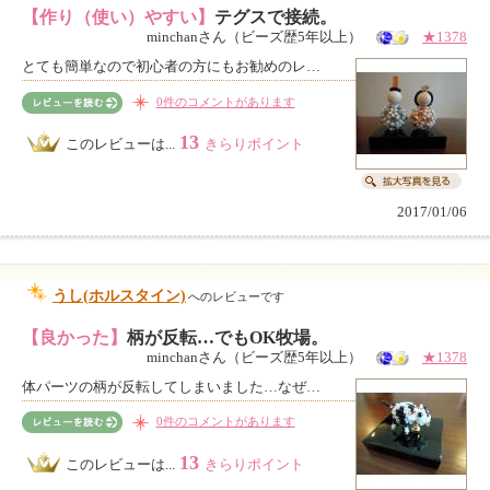
【作り（使い）やすい】
テグスで接続。
minchanさん（ビーズ歴5年以上）
★1378
とても簡単なので初心者の方にもお勧めのレ…
0件のコメントがあります
13
このレビューは...
きらりポイント
2017/01/06
うし(ホルスタイン)
へのレビューです
【良かった】
柄が反転…でもOK牧場。
minchanさん（ビーズ歴5年以上）
★1378
体パーツの柄が反転してしまいました…なぜ…
0件のコメントがあります
13
このレビューは...
きらりポイント