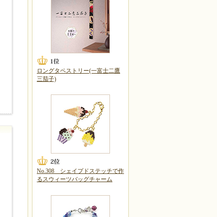
ロングタペストリー(一富士二鷹
三茄子)
No.308 シェイプドステッチで作
るスウィーツバッグチャーム