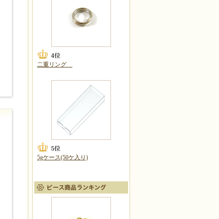
二重リング
5gケース(50ケ入り)