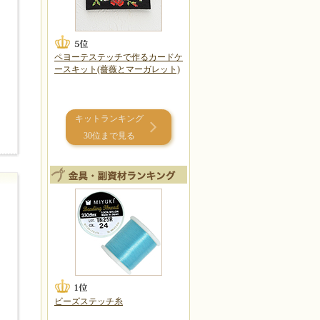
ペヨーテステッチで作るカードケ
ースキット(薔薇とマーガレット)
キットランキング
30位まで見る
ビーズステッチ糸