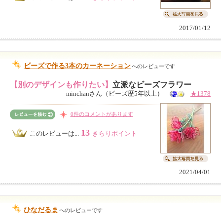
2017/01/12
ビーズで作る3本のカーネーション
へのレビューです
【別のデザインも作りたい】
立派なビーズフラワー
minchanさん（ビーズ歴5年以上）
★1378
0件のコメントがあります
13
このレビューは...
きらりポイント
2021/04/01
ひなだるま
へのレビューです