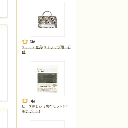
ステッチ金具(ストラップ用・石
付)
ビーズ刺しゅう裏布セット(パー
ルホワイト)