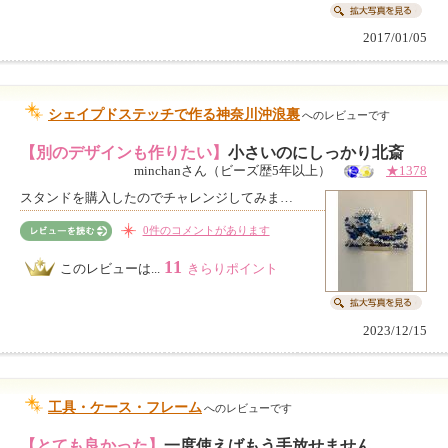
2017/01/05
シェイプドステッチで作る神奈川沖浪裏
へのレビューです
【別のデザインも作りたい】
小さいのにしっかり北斎
minchanさん（ビーズ歴5年以上）
★1378
スタンドを購入したのでチャレンジしてみま…
0件のコメントがあります
11
このレビューは...
きらりポイント
2023/12/15
工具・ケース・フレーム
へのレビューです
【とても良かった】
一度使えばもう手放せません