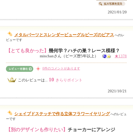
2021/01/20
メタルパーツとスレンダービューグルビーズのピアス
へのレ
ビューです
【とても良かった】
幾何学？ハチの巣？レース模様？
minchanさん（ビーズ歴5年以上）
★1378
0件のコメントがあります
10
このレビューは...
きらりポイント
2021/10/21
シェイプドステッチで作る立体フラワーイヤリング
へのレビュ
ーです
【別のデザインも作りたい】
チョーカーにアレンジ