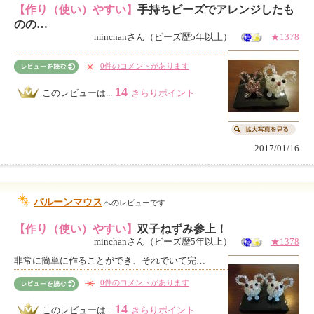
【作り（使い）やすい】
手持ちビーズでアレンジしたも
のの…
minchanさん（ビーズ歴5年以上）
★1378
0件のコメントがあります
14
このレビューは...
きらりポイント
2017/01/16
バルーンマウス
へのレビューです
【作り（使い）やすい】
双子ねずみ参上！
minchanさん（ビーズ歴5年以上）
★1378
非常に簡単に作ることができ、それでいて完…
0件のコメントがあります
14
このレビューは...
きらりポイント