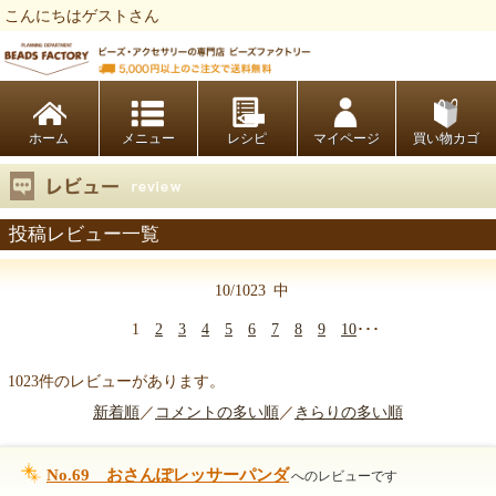
こんにちはゲストさん
ビーズファクトリー ビーズ・パーツ・金具など・アクセサリーの専門店
ホーム
レシピ
マイページ
買い物カゴ
投稿レビュー一覧
10/1023
中
1
2
3
4
5
6
7
8
9
10
･･･
1023件のレビューがあります。
新着順
／
コメントの多い順
／
きらりの多い順
No.69 おさんぽレッサーパンダ
へのレビューです