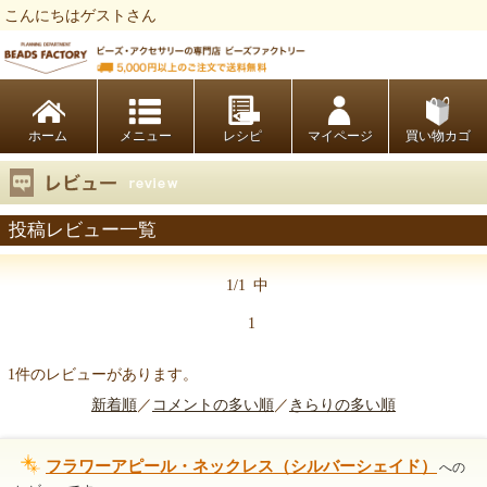
こんにちはゲストさん
ビーズファクトリー ビーズ・パーツ・金具など・アクセサリーの専門店
ホーム
レシピ
マイページ
買い物カゴ
投稿レビュー一覧
1/1
中
1
1件のレビューがあります。
新着順
／
コメントの多い順
／
きらりの多い順
フラワーアピール・ネックレス（シルバーシェイド）
への