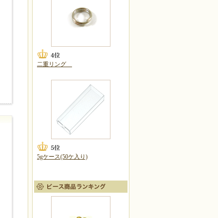
二重リング
5gケース(50ケ入り)