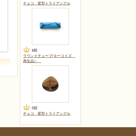
チェコ 変型トライアングル
ラウンドチューブ(ターコイズ
再生品）
チェコ 変型トライアングル