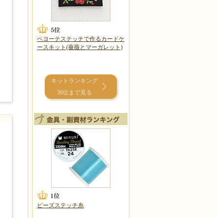
ペヨーテステッチで作るカードケ
ースキット(薔薇とマーガレット)
キットランキング
30位まで見る
ビーズステッチ糸