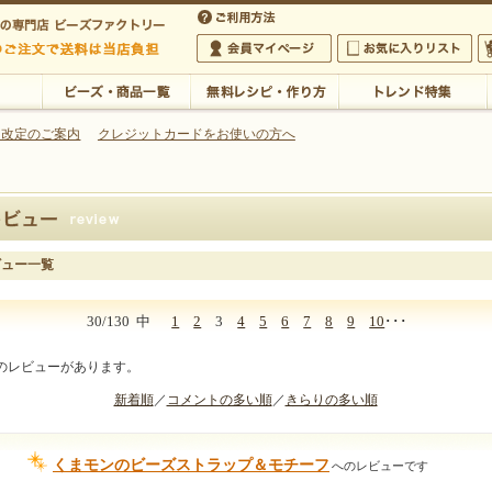
・アクセサリーの専門店
 改定のご案内
クレジットカードをお使いの方へ
ご利用方法
 5,000円以上のご注文で送料は当店が負担いたします
の専門店 ビーズファクトリー 5,000円以上のご注文で送料は当店が負担いたします
会員マイページ
お気に入りリスト
大
ビーズ・商品一覧
無料レシピ・作り方
トレンド特集
ビュー一覧
30/130
中
1
2
3
4
5
6
7
8
9
10
･･･
件のレビューがあります。
新着順
／
コメントの多い順
／
きらりの多い順
くまモンのビーズストラップ＆モチーフ
へのレビューです