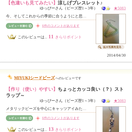
【色違いも見てみたい】
涼しげブレスレット♪
ゆっぴーさん（ビーズ歴1～3年）
★5083
今、そしてこれからの季節に合うようにと思…
6件のコメントがあります
11
このレビューは...
きらりポイント
2014/04/30
MIYUKIシードビーズ
へのレビューです
【作り（使い）やすい】
ちょっとカッコ良い（？）スト
ラップ～
ゆっぴーさん（ビーズ歴1～3年）
★5083
メタリックビーズを中心にキャッツアイみた…
6件のコメントがあります
13
このレビューは...
きらりポイント