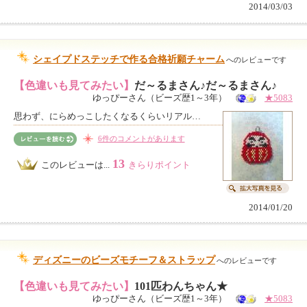
2014/03/03
シェイプドステッチで作る合格祈願チャーム
へのレビューです
【色違いも見てみたい】
だ～るまさん♪だ～るまさん♪
ゆっぴーさん（ビーズ歴1～3年）
★5083
思わず、にらめっこしたくなるくらいリアル…
6件のコメントがあります
13
このレビューは...
きらりポイント
2014/01/20
ディズニーのビーズモチーフ＆ストラップ
へのレビューです
【色違いも見てみたい】
101匹わんちゃん★
ゆっぴーさん（ビーズ歴1～3年）
★5083