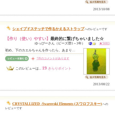
2013/10/08
シェイプドステッチで作るかえるストラップ
へのレビューです
【作り（使い）やすい】
最終的に繋げちゃいました☆
ゆっぴーさん（ビーズ歴1～3年）
★5083
初め、下のカエルちゃんを作ったら、あまり…
7件のコメントがあります
19
このレビューは...
きらりポイント
2013/08/22
CRYSTALLIZED -Swarovski Elements (スワロフスキー)
への
レビューです