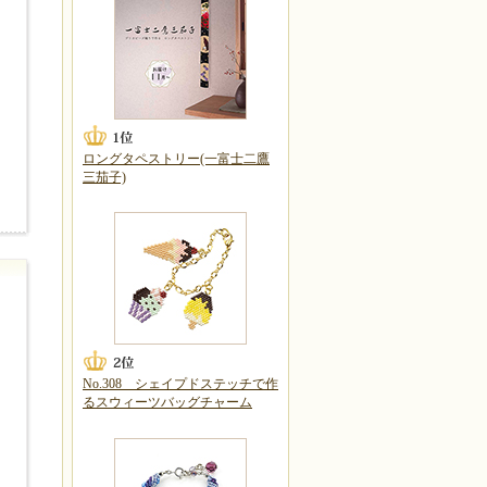
ロングタペストリー(一富士二鷹
三茄子)
No.308 シェイプドステッチで作
るスウィーツバッグチャーム