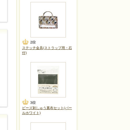
ステッチ金具(ストラップ用・石
付)
ビーズ刺しゅう裏布セット(パー
ルホワイト)