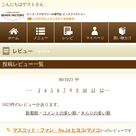
こんにちはゲストさん
ビーズファクトリー ビーズ・パーツ・金具など・アクセサリーの専門店
ホーム
レシピ
マイページ
買い物カゴ
投稿レビュー一覧
80/1023
中
･･･
3
4
5
6
7
8
9
10
11
12
･･･
1023件のレビューがあります。
新着順
／
コメントの多い順
／
きらりの多い順
マスコット・ファン No.24 ヒヨコ(マメコ)
へのレビューです