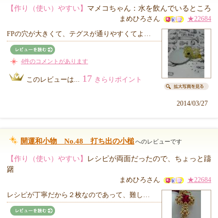
【作り（使い）やすい】
マメコちゃん：水を飲んでいるところ
まめひろさん
★22684
FPの穴が大きくて、テグスが通りやすくてよ…
4件のコメントがあります
17
このレビューは...
きらりポイント
2014/03/27
開運和小物 No.48 打ち出の小槌
へのレビューです
【作り（使い）やすい】
レシピが両面だったので、ちょっと躊
躇
まめひろさん
★22684
レシピが丁寧だから２枚なのであって、難し…