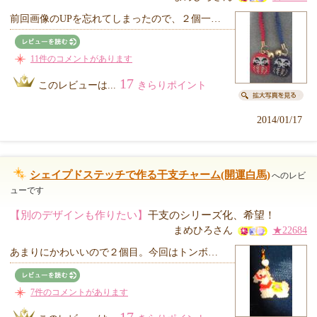
前回画像のUPを忘れてしまったので、２個一…
11件のコメントがあります
17
このレビューは...
きらりポイント
2014/01/17
シェイプドステッチで作る干支チャーム(開運白馬)
へのレビ
ューです
【別のデザインも作りたい】
干支のシリーズ化、希望！
まめひろさん
★22684
あまりにかわいいので２個目。今回はトンボ…
7件のコメントがあります