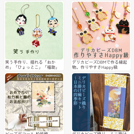
笑う手作り、揺れる「おか
デリカビーズDBMで作る縁起
め」「ひょっとこ」「福助」
物。作りやすさHappy級
ビーズデコール 松竹梅
デリカビーズ織り。ミニ掛け