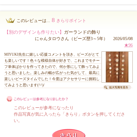
8
このレビューは...
きらりポイント
【別のデザインも作りたい】
ガーランドの飾り
にゃんタロウさん（ビーズ歴3～5年） 2026/05/08
★96
MIYUKI先生に嬉しい応援コメントを頂き、ビーズがとて
も楽しいです！色々な模様自体が好きで、これまでモチー
フ単体ばかりを作ってきたので、何か形にして飾ってみよ
うと思いました。楽しみの幅が広がった気がして、最高に
楽しいビーズタイムでした！今度はアクセサリーに挑戦し
てみようと思います(^^)/
このレビューが参考になったり
作品写真が気に入ったら「きらり」ボタンを押してくださ
い。