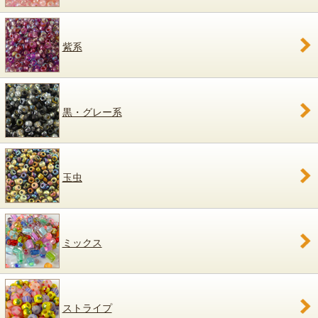
紫系
黒・グレー系
玉虫
ミックス
ストライプ