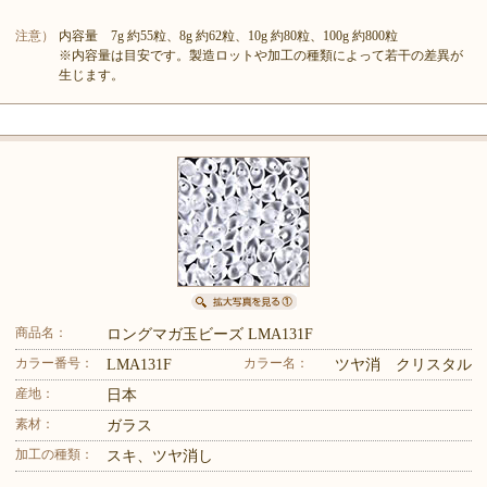
注意）
内容量 7g 約55粒、8g 約62粒、10g 約80粒、100g 約800粒
※内容量は目安です。製造ロットや加工の種類によって若干の差異が
生じます。
商品名：
ロングマガ玉ビーズ LMA131F
カラー番号：
カラー名：
LMA131F
ツヤ消 クリスタル
産地：
日本
素材：
ガラス
加工の種類：
スキ、ツヤ消し