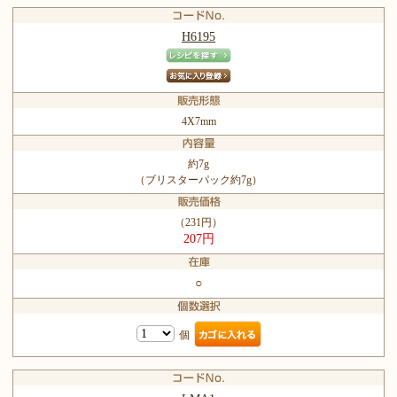
H6195
4X7mm
約7g
（ブリスターパック約7g）
（231円）
207円
○
個