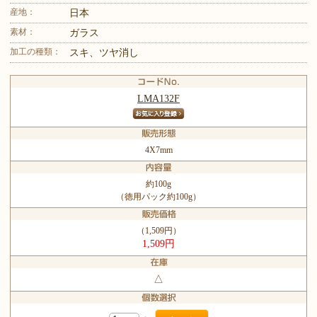
産地：
日本
素材：
ガラス
加工の種類：
スキ、ツヤ消し
LMA132F
4X7mm
約100g
（徳用パック約100g）
（1,509円）
1,509円
△