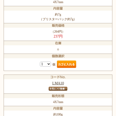
4X7mm
約7g
（ブリスターパック約7g）
（264円）
237円
○
個
LMA10
4X7mm
約100g