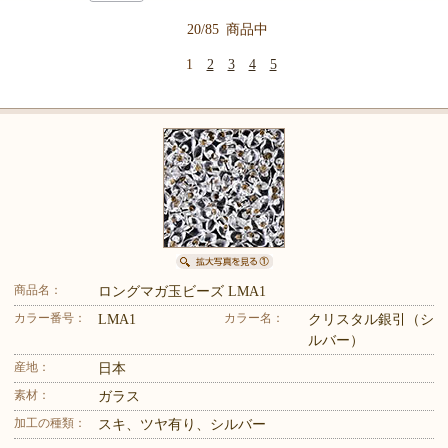
20/85
商品中
1
2
3
4
5
商品名：
ロングマガ玉ビーズ LMA1
カラー番号：
カラー名：
LMA1
クリスタル銀引（シ
ルバー）
産地：
日本
素材：
ガラス
加工の種類：
スキ、ツヤ有り、シルバー