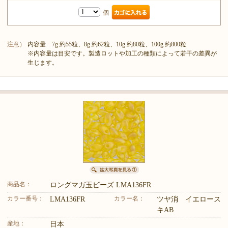
個
注意）
内容量 7g 約55粒、8g 約62粒、10g 約80粒、100g 約800粒
※内容量は目安です。製造ロットや加工の種類によって若干の差異が
生じます。
商品名：
ロングマガ玉ビーズ LMA136FR
カラー番号：
カラー名：
LMA136FR
ツヤ消 イエロース
キAB
産地：
日本