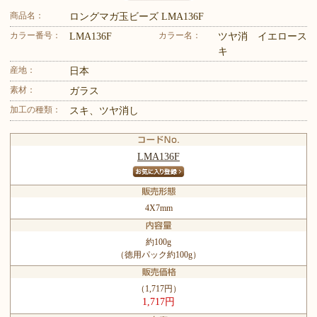
商品名：
ロングマガ玉ビーズ LMA136F
カラー番号：
カラー名：
LMA136F
ツヤ消 イエロース
キ
産地：
日本
素材：
ガラス
加工の種類：
スキ、ツヤ消し
LMA136F
4X7mm
約100g
（徳用パック約100g）
（1,717円）
1,717円