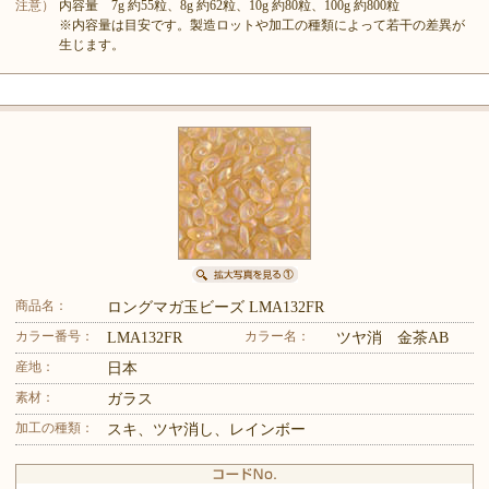
注意）
内容量 7g 約55粒、8g 約62粒、10g 約80粒、100g 約800粒
※内容量は目安です。製造ロットや加工の種類によって若干の差異が
生じます。
商品名：
ロングマガ玉ビーズ LMA132FR
カラー番号：
カラー名：
LMA132FR
ツヤ消 金茶AB
産地：
日本
素材：
ガラス
加工の種類：
スキ、ツヤ消し、レインボー