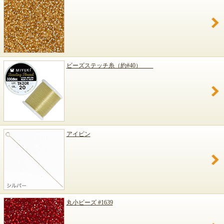
ビーズステッチ糸（約#40）
アイピン
丸小ビーズ #1639