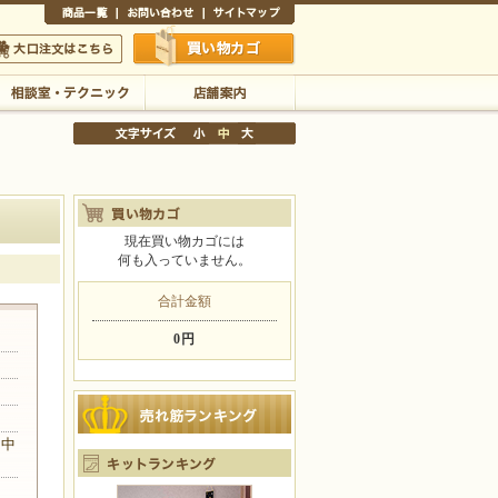
商品一覧
お問い合わせ
サイトマップ
買い物かご
口注文はこちら
相談室・テクニック
店舗案内
現在買い物カゴには
何も入っていません。
文字サイズの変更
小
中
大
合計金額
0円
、中