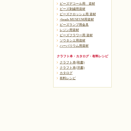
ビーズデコール用 資材
ビーズ刺繍用資材
ビーズクロッシェ用 資材
+beads MUSEUM用資材
ビーズランプ用金具
レジン用資材
ビーズフラワー用 資材
ソウタシエ用資材
ハーバリウム用資材
クラフト本・カタログ・有料レシピ
クラフト本(和書)
クラフト本(洋書)
カタログ
有料レシピ