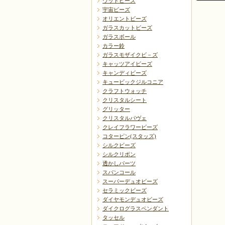
ウッドビーズ
宇宙ビーズ
オリエントビーズ
ガラスカットビーズ
ガラスボール
カラー鈴
ガラスモザイクビ－ズ
戻る
キャッツアイビーズ
キャンディビーズ
キュービックジルコニア
クラフトウォッチ
クリスタルシート
グリッター
クリスタルパヴェ
クレイフラワービーズ
コターピン(スタッズ)
シルクビーズ
シルクリボン
透かしパーツ
スパンコール
スーパーデュオビーズ
セラミックビーズ
ダイヤモンデュオビーズ
ダイクログラスペンダント
タッセル