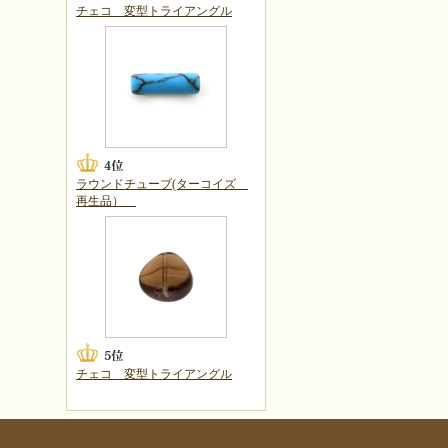
チェコ 変型トライアングル
ラウンドチューブ(ターコイズ
再生品）
チェコ 変型トライアングル