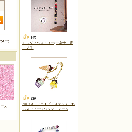
ついて
ロングタペストリー(一富士二鷹
三茄子)
No.308 シェイプドステッチで作
ビーズ
るスウィーツバッグチャーム