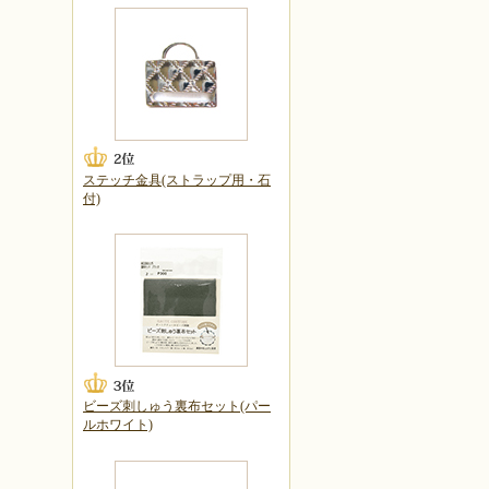
ステッチ金具(ストラップ用・石
付)
ビーズ刺しゅう裏布セット(パー
ルホワイト)