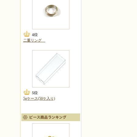
二重リング
5gケース(50ケ入り)