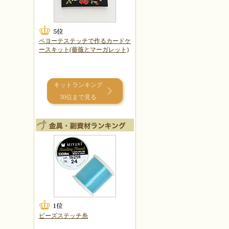
ペヨーテステッチで作るカードケ
ースキット(薔薇とマーガレット)
キットランキング
30位まで見る
ビーズステッチ糸