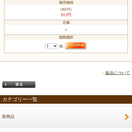
（902円）
811円
○
個
返品について
カテゴリー一覧
新商品
戻る