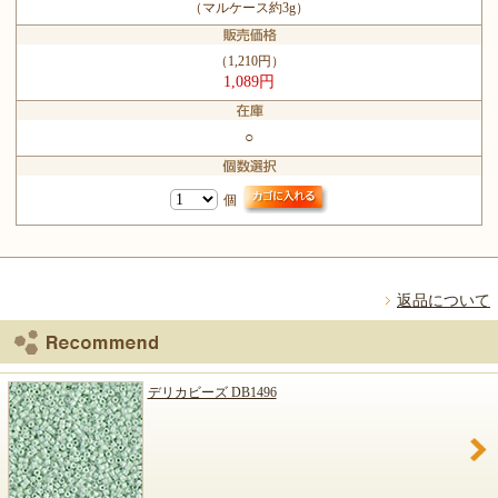
（マルケース約3g）
（1,210円）
1,089円
○
個
返品について
デリカビーズ DB1496