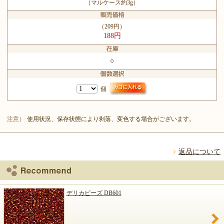
（マルケース約3g）
（209円）
188円
○
個
注意）
使用状況、保存状態により剥落、変色する場合がございます。
返品について
デリカビーズ DB601