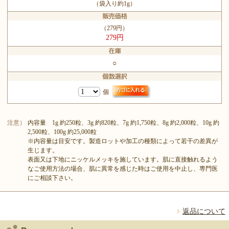
（袋入り約1g）
（279円）
279円
○
個
注意）
内容量 1g 約250粒、3g 約820粒、7g 約1,750粒、8g 約2,000粒、10g 約
2,500粒、100g 約25,000粒
※内容量は目安です。製造ロットや加工の種類によって若干の差異が
生じます。
表面又は下地にニッケルメッキを施しています。肌に直接触れるよう
なご使用方法の場合、肌に異常を感じた時はご使用を中止し、専門医
にご相談下さい。
返品について