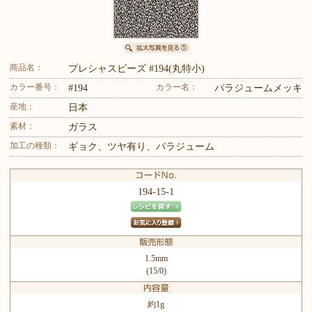
商品名：
プレシャスビーズ #194(丸特小)
カラー番号：
カラー名：
#194
パラジュームメッキ
産地：
日本
素材：
ガラス
加工の種類：
ギョク、ツヤ有り、パラジューム
194-15-1
1.5mm
(15/0)
約1g