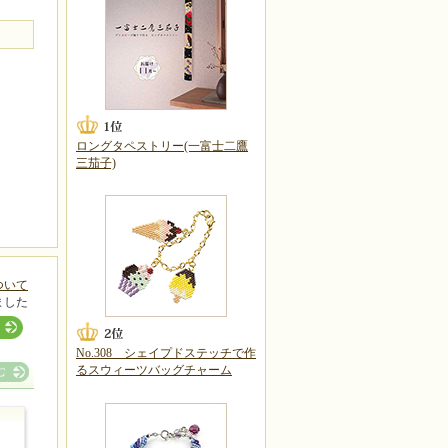
ロングタペストリー(一富士二鷹
三茄子)
ついて
ました
No.308 シェイプドステッチで作
るスウィーツバッグチャーム