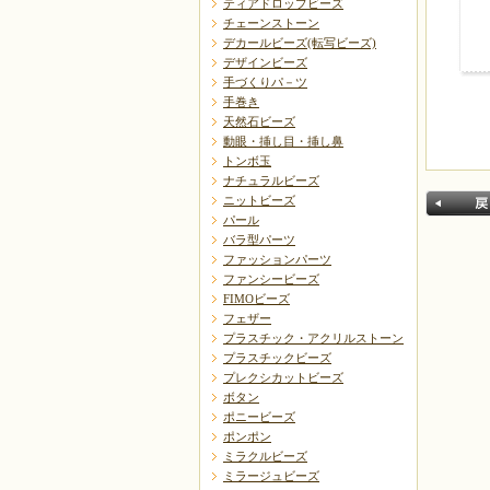
ティアドロップビーズ
チェーンストーン
デカールビーズ(転写ビーズ)
デザインビーズ
手づくりパ－ツ
手巻き
天然石ビーズ
動眼・挿し目・挿し鼻
トンボ玉
ナチュラルビーズ
ニットビーズ
パール
バラ型パーツ
ファッションパーツ
ファンシービーズ
FIMOビーズ
フェザー
プラスチック・アクリルストーン
戻る
プラスチックビーズ
プレクシカットビーズ
ボタン
ポニービーズ
ポンポン
ミラクルビーズ
ミラージュビーズ