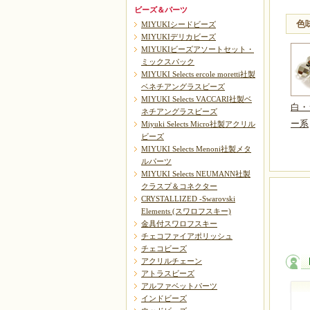
ビーズ＆パーツ
色
MIYUKIシードビーズ
MIYUKIデリカビーズ
MIYUKIビーズアソートセット・
ミックスパック
MIYUKI Selects ercole moretti社製
ベネチアングラスビーズ
MIYUKI Selects VACCARI社製ベ
白・
ネチアングラスビーズ
ー系
Miyuki Selects Micro社製アクリル
ビーズ
MIYUKI Selects Menoni社製メタ
ルパーツ
MIYUKI Selects NEUMANN社製
クラスプ＆コネクター
CRYSTALLIZED -Swarovski
Elements (スワロフスキー)
金具付スワロフスキー
チェコファイアポリッシュ
チェコビーズ
アクリルチェーン
アトラスビーズ
アルファベットパーツ
インドビーズ