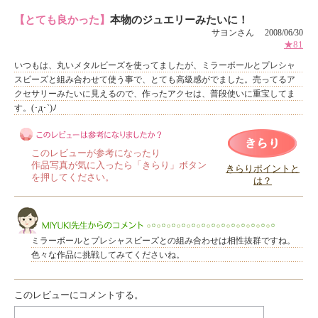
【とても良かった】
本物のジュエリーみたいに！
サヨンさん 2008/06/30
★81
いつもは、丸いメタルビーズを使ってましたが、ミラーボールとプレシャ
スビーズと組み合わせて使う事で、とても高級感がでました。売ってるア
クセサリーみたいに見えるので、作ったアクセは、普段使いに重宝してま
す。(･д･`)ﾉ
このレビューが参考になったり
作品写真が気に入ったら「きらり」ボタン
きらりポイントと
を押してください。
は？
このレビューは参考になりましたか？
ミラーボールとプレシャスビーズとの組み合わせは相性抜群ですね。
色々な作品に挑戦してみてくださいね。
このレビューにコメントする。
MIYUKI先生からのコメント