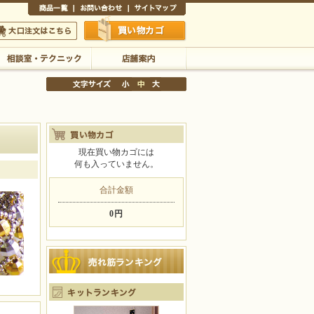
商品一覧
お問い合わせ
サイトマップ
買い物かご
口注文はこちら
相談室・テクニック
店舗案内
現在買い物カゴには
何も入っていません。
文字サイズの変更
小
中
大
合計金額
0円