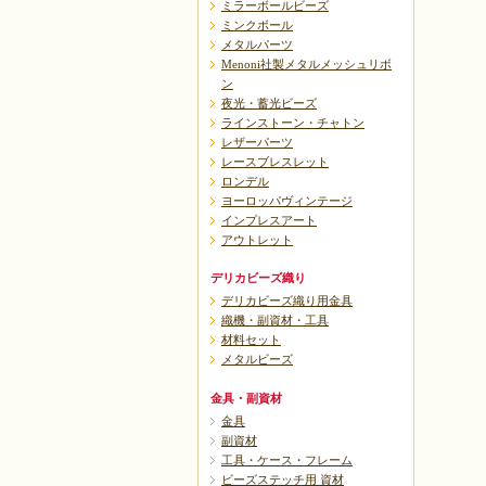
ミラーボールビーズ
ミンクボール
メタルパーツ
Menoni社製メタルメッシュリボ
ン
夜光・蓄光ビーズ
ラインストーン・チャトン
レザーパーツ
レースブレスレット
ロンデル
ヨーロッパヴィンテージ
インプレスアート
アウトレット
デリカビーズ織り
デリカビーズ織り用金具
織機・副資材・工具
材料セット
メタルビーズ
金具・副資材
金具
副資材
工具・ケース・フレーム
ビーズステッチ用 資材