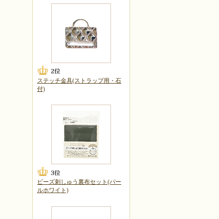
ステッチ金具(ストラップ用・石
付)
ビーズ刺しゅう裏布セット(パー
ルホワイト)