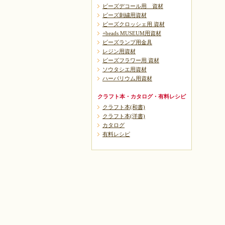
ビーズデコール用 資材
ビーズ刺繍用資材
ビーズクロッシェ用 資材
+beads MUSEUM用資材
ビーズランプ用金具
レジン用資材
ビーズフラワー用 資材
ソウタシエ用資材
ハーバリウム用資材
クラフト本・カタログ・有料レシピ
クラフト本(和書)
クラフト本(洋書)
カタログ
有料レシピ