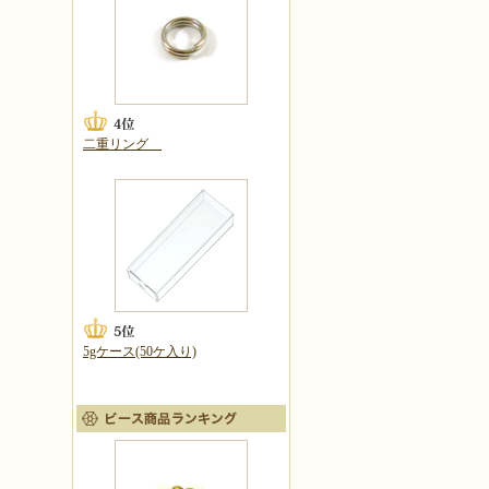
二重リング
5gケース(50ケ入り)