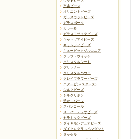
ウッドビーズ
宇宙ビーズ
オリエントビーズ
ガラスカットビーズ
ガラスボール
カラー鈴
ガラスモザイクビ－ズ
キャッツアイビーズ
キャンディビーズ
キュービックジルコニア
クラフトウォッチ
クリスタルシート
グリッター
クリスタルパヴェ
クレイフラワービーズ
コターピン(スタッズ)
シルクビーズ
シルクリボン
透かしパーツ
スパンコール
スーパーデュオビーズ
セラミックビーズ
ダイヤモンデュオビーズ
ダイクログラスペンダント
タッセル