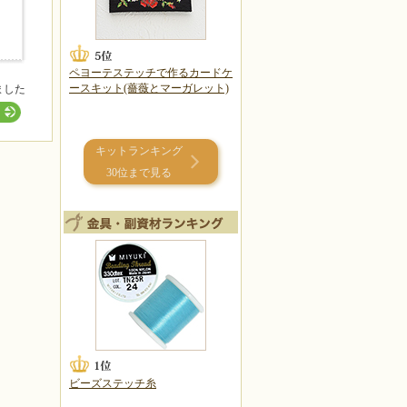
ペヨーテステッチで作るカードケ
ースキット(薔薇とマーガレット)
ました
キットランキング
30位まで見る
ビーズステッチ糸