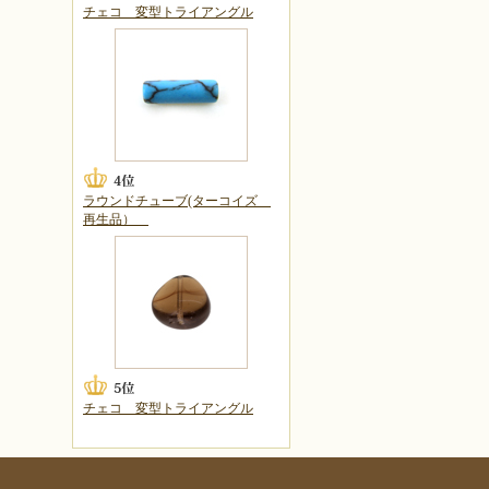
チェコ 変型トライアングル
ラウンドチューブ(ターコイズ
再生品）
チェコ 変型トライアングル