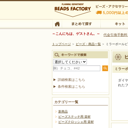
ビーズファクトリー ビーズ・パーツ・金具など
～こんにちは、ゲストさん。～
代金引換手数料
トップページ
>
ビーズ・商品一覧
>
ミラーボールビ
ビーズ・アクセサリーの専門店 ビーズファクトリー
ビーズ・アクセサリー
TOP
まとめて探す
キット
ミラー
詳細検索はこちら
ダイ
れた
条件検索はこちら
カテゴリー一覧
新商品
ビーズステッチ用 資材
ビーズクロッシェ用 資材