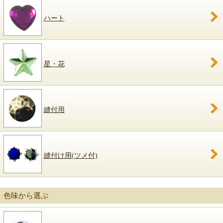
ハート
星・花
縫付用
縫付け用(ツメ付)
色味から選ぶ