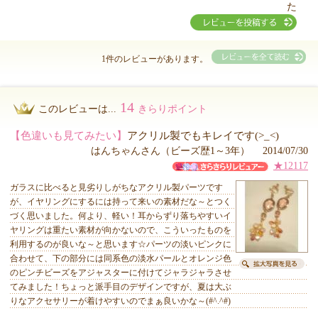
た
1件のレビューがあります。
14
このレビューは...
きらりポイント
【色違いも見てみたい】
アクリル製でもキレイです(>_<)
はんちゃんさん（ビーズ歴1～3年） 2014/07/30
★12117
ガラスに比べると見劣りしがちなアクリル製パーツです
が、イヤリングにするには持って来いの素材だな～とつく
づく思いました。何より、軽い！耳からずり落ちやすいイ
ヤリングは重たい素材が向かないので、こういったものを
利用するのが良いな～と思います☆パーツの淡いピンクに
合わせて、下の部分には同系色の淡水パールとオレンジ色
のピンチビーズをアジャスターに付けてジャラジャラさせ
てみました！ちょっと派手目のデザインですが、夏は大ぶ
りなアクセサリーが着けやすいのでまぁ良いかな～(#^.^#)