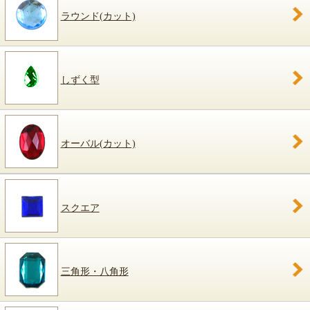
ラウンド(カット)
しずく型
オーバル(カット)
スクエア
三角形・八角形