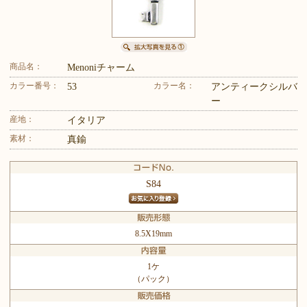
商品名：
Menoniチャーム
カラー番号：
カラー名：
53
アンティークシルバ
ー
産地：
イタリア
素材：
真鍮
S84
8.5X19mm
1ケ
（パック）