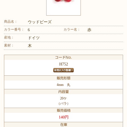
商品名：
ウッドビーズ
カラー番号：
カラー名：
6
赤
産地：
ドイツ
素材：
木
H752
4mm 丸
20ケ
（バラ）
140円