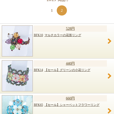
【キット商品一覧】
1
2
528円
BFK10
マルチカラーの花形リング
440円
BFK14
【セール】グリーンの小花リング
660円
BFK65
【セール】シャーベットフラワーリング