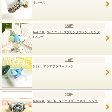
トパーズ）
638円
62437000
No.262/BU スプリングファン・リング
(ブルー)
550円
HBS-1
アクアフラワーリング
792円
62625000
No.106 ターコイズ・コネクトリング