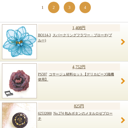
1
2
3
4
1,408円
BO114-3
スパークリングフラワー・ブローチ(ブ
ルー)
4,752円
PS597
コサージュ材料セット【デリカビーズ織機
使用】
825円
62532000
No.274 包みボタンのメタルロゼブロー
チ