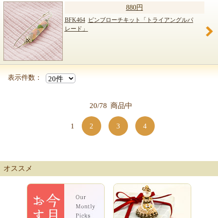
880円
BFK464
ピンブローチキット「トライアングルパ
レード」
表示件数：
20/78
商品中
1
2
3
4
オススメ