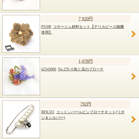
7,920円
PS598
コサージュ材料セット【デリカビーズ織機
使用】
1,078円
62543000
No.276 小鳥と花のブローチ
792円
BFK331
コットンパールピンブローチキット(リボ
ン＆シルバー)