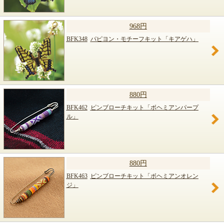
968円
BFK348
パピヨン・モチーフキット「キアゲハ」
880円
BFK462
ピンブローチキット「ボヘミアンパープ
ル」
880円
BFK463
ピンブローチキット「ボヘミアンオレン
ジ」