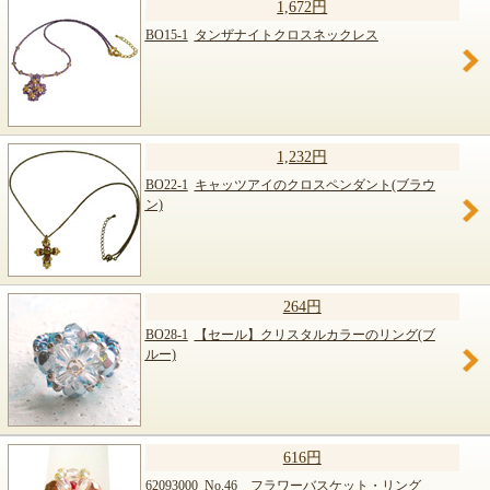
1,672円
BO15-1
タンザナイトクロスネックレス
1,232円
BO22-1
キャッツアイのクロスペンダント(ブラウ
ン)
264円
BO28-1
【セール】クリスタルカラーのリング(ブ
ルー)
616円
62093000
No.46 フラワーバスケット・リング