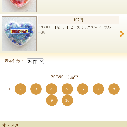
167円
85936000
【セール】ビーズミックスNo.2 ブル
ー系
表示件数：
20/390
商品中
1
2
3
4
5
6
7
8
9
10
･･･
オススメ