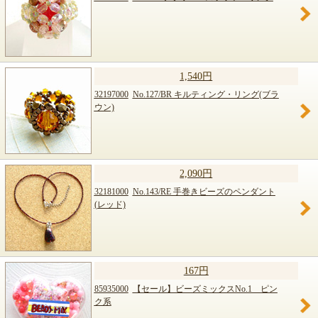
1,540円
32197000
No.127/BR キルティング・リング(ブラ
ウン)
2,090円
32181000
No.143/RE 手巻きビーズのペンダント
(レッド)
167円
85935000
【セール】ビーズミックスNo.1 ピン
ク系