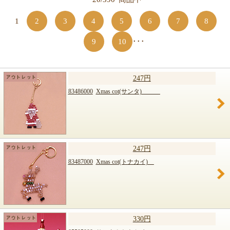
【キット商品一覧】
1
2
3
4
5
6
7
8
9
10
･･･
247円
83486000
Xmas cot(サンタ)
247円
83487000
Xmas cot(トナカイ)
330円