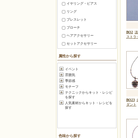
イヤリング・ピアス
リング
ブレスレット
ブローチ
BO2
ヘアアクセサリー
ストラ
セットアクセサリー
ファッション小物
属性から探す
スマホ・携帯 アクセサリー
メガネ・マスク小物
イベント
雰囲気
暮らしの小道具
季節感
チャーム
モチーフ
お守り・香り
テクニックからキット・レシピ
を探す
マスコット
BO23
人気素材からキット・レシピを
ダント
フラワー
探す
ポーチ・がま口
バッグ＆グッズ
壁のインテリア
色味から探す