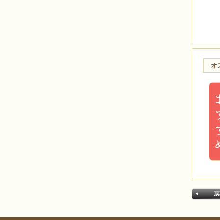
メンズアクセサリー
ブランド別
BEADS FACTORY(BFK)
BEADS FACTORY(BO)
MIYUKI
オ
Beads Home Deco
HCK
HCA
LK
MK
CREATE your STYLE with
Swarovski
オススメ
今月のオススメ8月
気まぐれキット