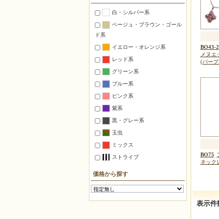
置くインテリア
白・シルバー系
つるすインテリア
ベージュ・ブラウン・ゴール
照明
ド系
ステーショナリー
イエロー・オレンジ系
BO43-2
マグネット
メヌエ
レッド系
(パープ
ピンクッション
グリーン系
ゴルフマーカー
ブルー系
万華鏡
ピンク系
自由に作る【ミックス】
紫系
デリカビーズ織り材料セット
黒・グレー系
【織機使用】
玉虫
仕立て済みの箱入り【完成品】
ミックス
BO75
ストライプ
ネック
対象別
初心者
価格から探す
中上級者
子供向け
表示件
デリカビーズ織機使用