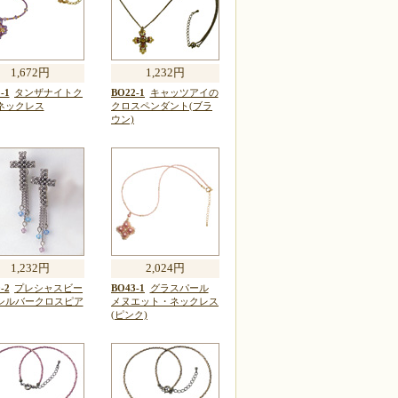
1,672円
1,232円
-1
タンザナイトク
BO22-1
キャッツアイの
ネックレス
クロスペンダント(ブラ
ウン)
1,232円
2,024円
-2
プレシャスビー
BO43-1
グラスパール
シルバークロスピア
メヌエット・ネックレス
(ピンク)