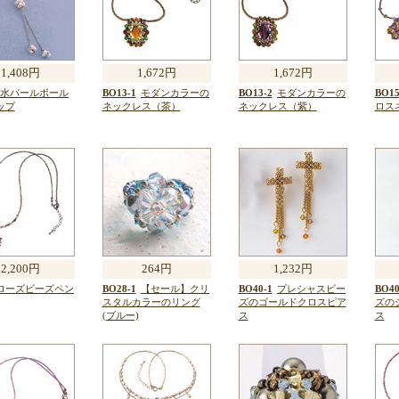
1,408円
1,672円
1,672円
淡水パールボール
BO13-1
モダンカラーの
BO13-2
モダンカラーの
BO15
ップ
ネックレス（茶）
ネックレス（紫）
ロス
2,200円
264円
1,232円
ローズビーズペン
BO28-1
【セール】クリ
BO40-1
プレシャスビー
BO40
スタルカラーのリング
ズのゴールドクロスピア
ズの
(ブルー)
ス
ス