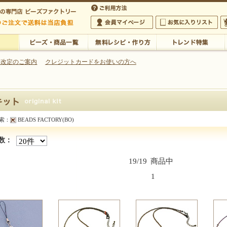
・アクセサリーの専門店
 改定のご案内
クレジットカードをお使いの方へ
ご利用方法
 5,000円以上のご注文で送料は当店が負担いたします
の専門店 ビーズファクトリー 5,000円以上のご注文で送料は当店が負担いたします
会員マイページ
お気に入りリスト
大
ビーズ・商品一覧
無料レシピ・作り方
トレンド特集
索：
BEADS FACTORY(BO)
商品一覧】
数：
19/19
商品中
1