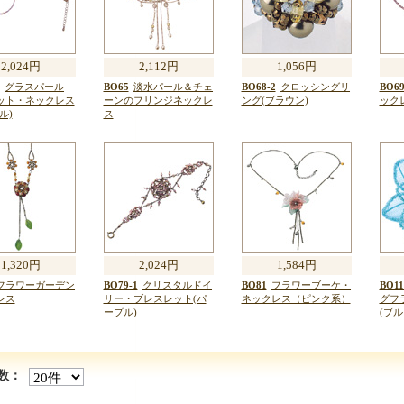
2,024円
2,112円
1,056円
グラスパール
BO65
淡水パール＆チェ
BO68-2
クロッシングリ
BO69
ット・ネックレス
ーンのフリンジネックレ
ング(ブラウン)
ック
ル)
ス
1,320円
2,024円
1,584円
フラワーガーデン
BO79-1
クリスタルドイ
BO81
フラワーブーケ・
BO11
レス
リー・ブレスレット(パ
ネックレス（ピンク系）
グフ
ープル)
(ブル
数：