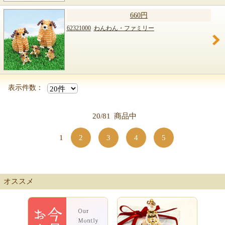
660円
62321000
わんわん・ファミリー
表示件数：
20/81
商品中
1
2
3
4
5
オススメ