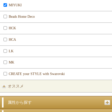
MIYUKI
Beads Home Deco
HCK
HCA
LK
MK
CREATE your STYLE with Swarovski
オススメ
属性から探す