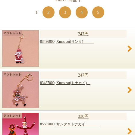
【キット商品一覧】
1
2
3
4
5
247円
83486000
Xmas cot(サンタ)
247円
83487000
Xmas cot(トナカイ)
330円
85585000
サンタ＆トナカイ