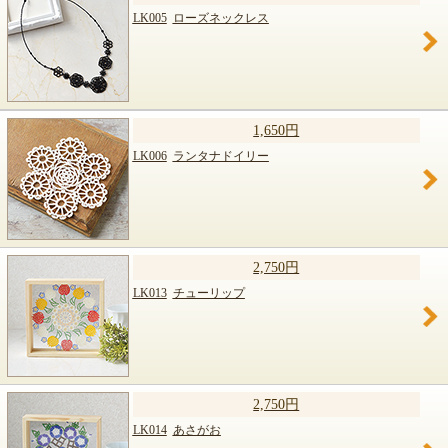
LK005
ローズネックレス
1,650円
LK006
ランタナドイリー
2,750円
LK013
チューリップ
2,750円
LK014
あさがお